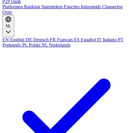
P2P Dash
Platformen
Ranking
Statistieken
Functies
Importgids
Changelog
Over
NL
EN
English
DE
Deutsch
FR
Français
ES
Español
IT
Italiano
PT
Português
PL
Polski
NL
Nederlands