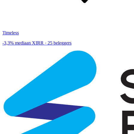
Timeless
-3,3% mediaan XIRR · 25 beleggers