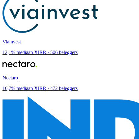
Viainvest
12,1% mediaan XIRR · 506 beleggers
Nectaro
16,7% mediaan XIRR · 472 beleggers