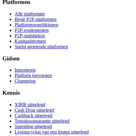
Platformen
Alle platformen
Beste P2P-platformen
Platformvergelijkingen
P2P-rendementen
P2P-statistieken
Kapitaalstromen
Snelst groeiende platformen
Gidsen
Importeren
Platform toevoegen
Changelog
Kennis
XIRR uitgelegd
Cash Drag uitgelegd
Cashback uitgelegd
Terugkoopgarantie uitgelegd
Spreiding uitgelegd
Levenscyclus van een lening uitgelegd