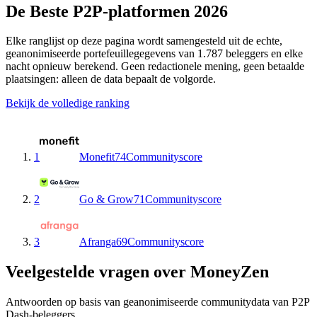
De Beste P2P-platformen 2026
Elke ranglijst op deze pagina wordt samengesteld uit de echte,
geanonimiseerde portefeuillegegevens van 1.787 beleggers en elke
nacht opnieuw berekend. Geen redactionele mening, geen betaalde
plaatsingen: alleen de data bepaalt de volgorde.
Bekijk de volledige ranking
1
Monefit
74
Communityscore
2
Go & Grow
71
Communityscore
3
Afranga
69
Communityscore
Veelgestelde vragen over MoneyZen
Antwoorden op basis van geanonimiseerde communitydata van P2P
Dash-beleggers.