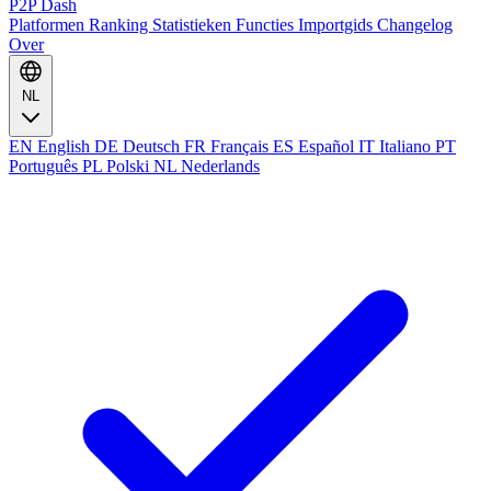
P2P Dash
Platformen
Ranking
Statistieken
Functies
Importgids
Changelog
Over
NL
EN
English
DE
Deutsch
FR
Français
ES
Español
IT
Italiano
PT
Português
PL
Polski
NL
Nederlands