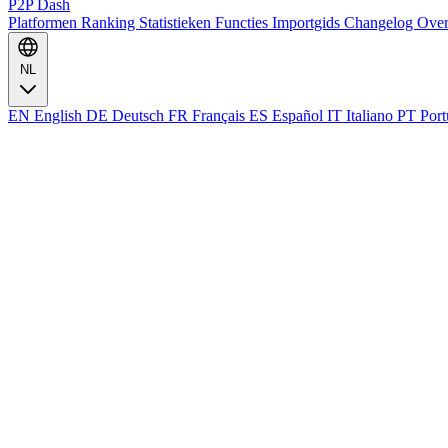
P2P Dash
Platformen
Ranking
Statistieken
Functies
Importgids
Changelog
Ove
NL
EN
English
DE
Deutsch
FR
Français
ES
Español
IT
Italiano
PT
Port