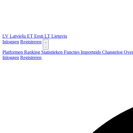
LV
Latviešu
ET
Eesti
LT
Lietuvių
Inloggen
Registreren
Platformen
Ranking
Statistieken
Functies
Importgids
Changelog
Ove
Inloggen
Registreren