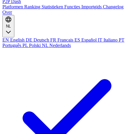
P2P Dash
Platformen
Ranking
Statistieken
Functies
Importgids
Changelog
Over
NL
EN
English
DE
Deutsch
FR
Français
ES
Español
IT
Italiano
PT
Português
PL
Polski
NL
Nederlands