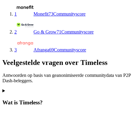
1
Monefit
73
Communityscore
2
Go & Grow
71
Communityscore
3
Afranga
69
Communityscore
Veelgestelde vragen over Timeless
Antwoorden op basis van geanonimiseerde communitydata van P2P
Dash-beleggers.
Wat is Timeless?