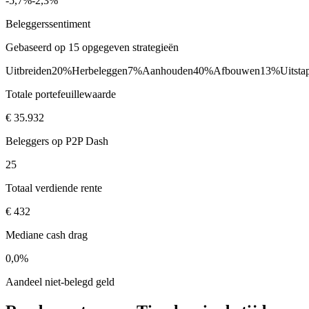
-5,7%
-2,3%
Beleggerssentiment
Gebaseerd op 15 opgegeven strategieën
Uitbreiden
20%
Herbeleggen
7%
Aanhouden
40%
Afbouwen
13%
Uitsta
Totale portefeuillewaarde
€ 35.932
Beleggers op P2P Dash
25
Totaal verdiende rente
€ 432
Mediane cash drag
0,0%
Aandeel niet-belegd geld