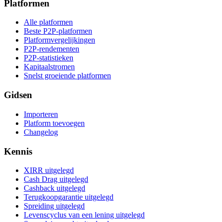
Platformen
Alle platformen
Beste P2P-platformen
Platformvergelijkingen
P2P-rendementen
P2P-statistieken
Kapitaalstromen
Snelst groeiende platformen
Gidsen
Importeren
Platform toevoegen
Changelog
Kennis
XIRR uitgelegd
Cash Drag uitgelegd
Cashback uitgelegd
Terugkoopgarantie uitgelegd
Spreiding uitgelegd
Levenscyclus van een lening uitgelegd