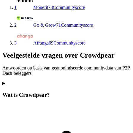
1
Monefit
73
Communityscore
2
Go & Grow
71
Communityscore
3
Afranga
69
Communityscore
Veelgestelde vragen over Crowdpear
Antwoorden op basis van geanonimiseerde communitydata van P2P
Dash-beleggers.
Wat is Crowdpear?