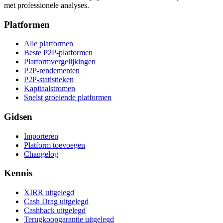
met professionele analyses.
Platformen
Alle platformen
Beste P2P-platformen
Platformvergelijkingen
P2P-rendementen
P2P-statistieken
Kapitaalstromen
Snelst groeiende platformen
Gidsen
Importeren
Platform toevoegen
Changelog
Kennis
XIRR uitgelegd
Cash Drag uitgelegd
Cashback uitgelegd
Terugkoopgarantie uitgelegd