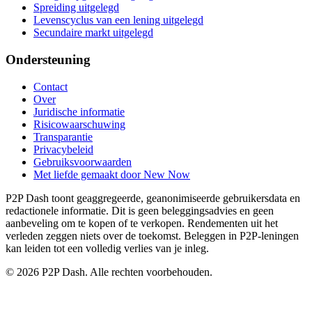
Spreiding uitgelegd
Levenscyclus van een lening uitgelegd
Secundaire markt uitgelegd
Ondersteuning
Contact
Over
Juridische informatie
Risicowaarschuwing
Transparantie
Privacybeleid
Gebruiksvoorwaarden
Met liefde gemaakt door New Now
P2P Dash toont geaggregeerde, geanonimiseerde gebruikersdata en
redactionele informatie. Dit is geen beleggingsadvies en geen
aanbeveling om te kopen of te verkopen. Rendementen uit het
verleden zeggen niets over de toekomst. Beleggen in P2P-leningen
kan leiden tot een volledig verlies van je inleg.
© 2026 P2P Dash. Alle rechten voorbehouden.