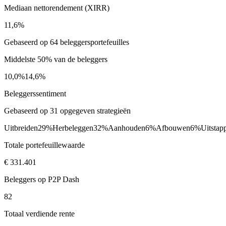
Mediaan nettorendement (XIRR)
11,6%
Gebaseerd op 64 beleggersportefeuilles
Middelste 50% van de beleggers
10,0%
14,6%
Beleggerssentiment
Gebaseerd op 31 opgegeven strategieën
Uitbreiden
29%
Herbeleggen
32%
Aanhouden
6%
Afbouwen
6%
Uitstap
Totale portefeuillewaarde
€ 331.401
Beleggers op P2P Dash
82
Totaal verdiende rente