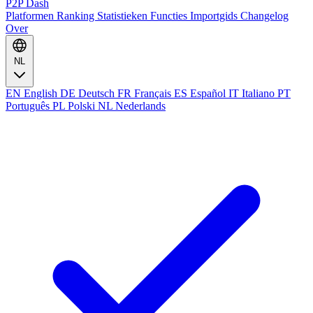
P2P Dash
Platformen
Ranking
Statistieken
Functies
Importgids
Changelog
Over
NL
EN
English
DE
Deutsch
FR
Français
ES
Español
IT
Italiano
PT
Português
PL
Polski
NL
Nederlands