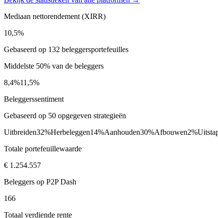
Mediaan nettorendement (XIRR)
10,5%
Gebaseerd op 132 beleggersportefeuilles
Middelste 50% van de beleggers
8,4%
11,5%
Beleggerssentiment
Gebaseerd op 50 opgegeven strategieën
Uitbreiden
32%
Herbeleggen
14%
Aanhouden
30%
Afbouwen
2%
Uitsta
Totale portefeuillewaarde
€ 1.254.557
Beleggers op P2P Dash
166
Totaal verdiende rente