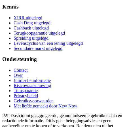
Kennis
XIRR uitgelegd
Cash Drag uitgelegd
Cashback uitgelegd
Terugkoopgarantie uitgelegd
Spreiding uitgelegd
Levenscyclus van een lening uitgelegd
Secundaire markt uitgelegd
Ondersteuning
Contact
Over
Juridische informatie
Risicowaarschuwing
Transparantie
Privacybeleid
Gebruiksvoorwaarden
Met liefde gemaakt door New Now
P2P Dash toont geaggregeerde, geanonimiseerde gebruikersdata en
redactionele informatie. Dit is geen beleggingsadvies en geen
aanbeveling om te kopen of te verkopen. Rendementen uit het