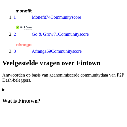
1
Monefit
74
Communityscore
2
Go & Grow
71
Communityscore
3
Afranga
69
Communityscore
Veelgestelde vragen over Fintown
Antwoorden op basis van geanonimiseerde communitydata van P2P
Dash-beleggers.
Wat is Fintown?