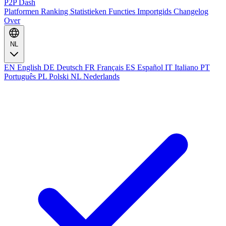
P2P Dash
Platformen
Ranking
Statistieken
Functies
Importgids
Changelog
Over
NL
EN
English
DE
Deutsch
FR
Français
ES
Español
IT
Italiano
PT
Português
PL
Polski
NL
Nederlands