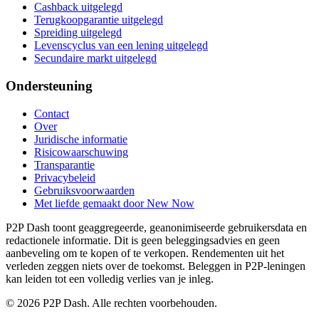
Cashback uitgelegd
Terugkoopgarantie uitgelegd
Spreiding uitgelegd
Levenscyclus van een lening uitgelegd
Secundaire markt uitgelegd
Ondersteuning
Contact
Over
Juridische informatie
Risicowaarschuwing
Transparantie
Privacybeleid
Gebruiksvoorwaarden
Met liefde gemaakt door New Now
P2P Dash toont geaggregeerde, geanonimiseerde gebruikersdata en
redactionele informatie. Dit is geen beleggingsadvies en geen
aanbeveling om te kopen of te verkopen. Rendementen uit het
verleden zeggen niets over de toekomst. Beleggen in P2P-leningen
kan leiden tot een volledig verlies van je inleg.
© 2026 P2P Dash. Alle rechten voorbehouden.