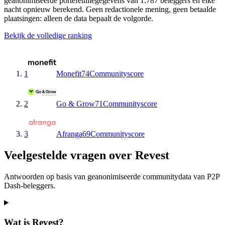
geanonimiseerde portefeuillegegevens van 1.787 beleggers en elke
nacht opnieuw berekend. Geen redactionele mening, geen betaalde
plaatsingen: alleen de data bepaalt de volgorde.
Bekijk de volledige ranking
1
Monefit
74
Communityscore
2
Go & Grow
71
Communityscore
3
Afranga
69
Communityscore
Veelgestelde vragen over Revest
Antwoorden op basis van geanonimiseerde communitydata van P2P
Dash-beleggers.
Wat is Revest?