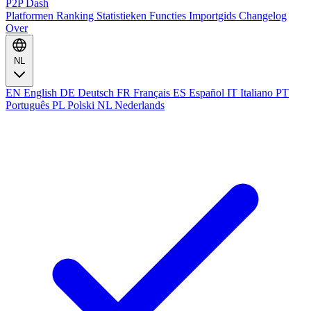
P2P Dash
Platformen
Ranking
Statistieken
Functies
Importgids
Changelog
Over
NL
EN
English
DE
Deutsch
FR
Français
ES
Español
IT
Italiano
PT
Português
PL
Polski
NL
Nederlands