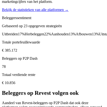
marketingcijfers van het platform.
Bekijk de statistieken van alle platformen →
Beleggerssentiment
Gebaseerd op 23 opgegeven strategieën
Uitbreiden
17%
Herbeleggen
22%
Aanhouden
13%
Afbouwen
13%
Uitst
Totale portefeuillewaarde
€ 385.172
Beleggers op P2P Dash
78
Totaal verdiende rente
€ 10.856
Beleggers op Revest volgen ook
Aandeel van Revest-beleggers op P2P Dash dat ook deze