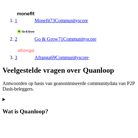
1
Monefit
73
Communityscore
2
Go & Grow
71
Communityscore
3
Afranga
69
Communityscore
Veelgestelde vragen over Quanloop
Antwoorden op basis van geanonimiseerde communitydata van P2P
Dash-beleggers.
Wat is Quanloop?