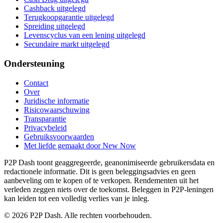
Cashback uitgelegd
Terugkoopgarantie uitgelegd
Spreiding uitgelegd
Levenscyclus van een lening uitgelegd
Secundaire markt uitgelegd
Ondersteuning
Contact
Over
Juridische informatie
Risicowaarschuwing
Transparantie
Privacybeleid
Gebruiksvoorwaarden
Met liefde gemaakt door New Now
P2P Dash toont geaggregeerde, geanonimiseerde gebruikersdata en
redactionele informatie. Dit is geen beleggingsadvies en geen
aanbeveling om te kopen of te verkopen. Rendementen uit het
verleden zeggen niets over de toekomst. Beleggen in P2P-leningen
kan leiden tot een volledig verlies van je inleg.
© 2026 P2P Dash. Alle rechten voorbehouden.