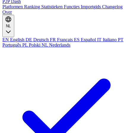
P2P Dash
Platformen
Ranking
Statistieken
Functies
Importgids
Changelog
Over
NL
EN
English
DE
Deutsch
FR
Français
ES
Español
IT
Italiano
PT
Português
PL
Polski
NL
Nederlands