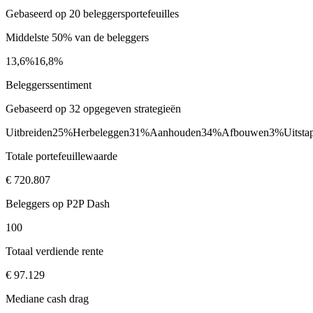
Gebaseerd op 20 beleggersportefeuilles
Middelste 50% van de beleggers
13,6%
16,8%
Beleggerssentiment
Gebaseerd op 32 opgegeven strategieën
Uitbreiden
25%
Herbeleggen
31%
Aanhouden
34%
Afbouwen
3%
Uitsta
Totale portefeuillewaarde
€ 720.807
Beleggers op P2P Dash
100
Totaal verdiende rente
€ 97.129
Mediane cash drag