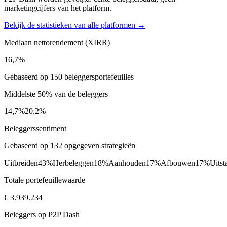
marketingcijfers van het platform.
Bekijk de statistieken van alle platformen →
Mediaan nettorendement (XIRR)
16,7%
Gebaseerd op 150 beleggersportefeuilles
Middelste 50% van de beleggers
14,7%
20,2%
Beleggerssentiment
Gebaseerd op 132 opgegeven strategieën
Uitbreiden
43%
Herbeleggen
18%
Aanhouden
17%
Afbouwen
17%
Uitst
Totale portefeuillewaarde
€ 3.939.234
Beleggers op P2P Dash