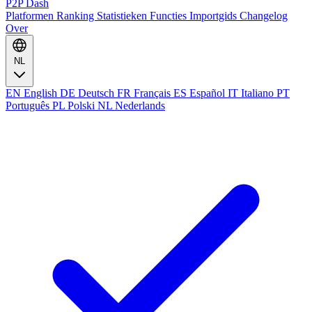
P2P Dash
Platformen
Ranking
Statistieken
Functies
Importgids
Changelog
Over
NL
EN
English
DE
Deutsch
FR
Français
ES
Español
IT
Italiano
PT
Português
PL
Polski
NL
Nederlands