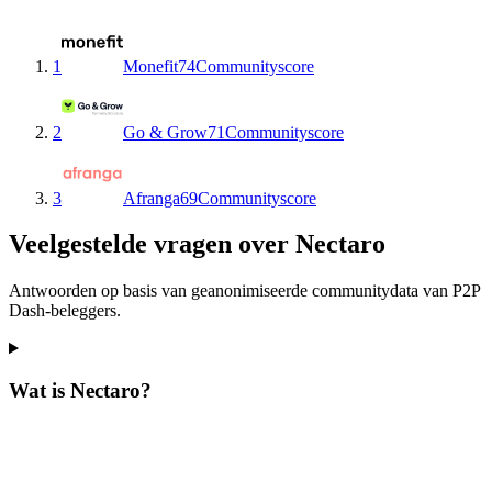
1
Monefit
74
Communityscore
2
Go & Grow
71
Communityscore
3
Afranga
69
Communityscore
Veelgestelde vragen over Nectaro
Antwoorden op basis van geanonimiseerde communitydata van P2P
Dash-beleggers.
Wat is Nectaro?