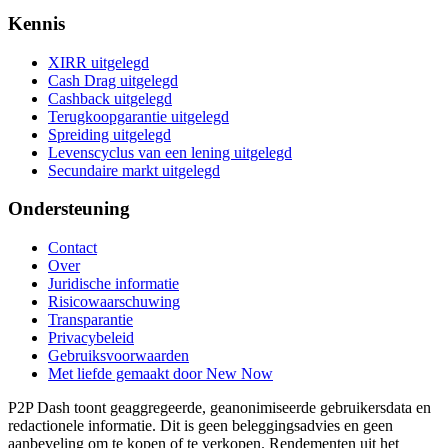
Kennis
XIRR uitgelegd
Cash Drag uitgelegd
Cashback uitgelegd
Terugkoopgarantie uitgelegd
Spreiding uitgelegd
Levenscyclus van een lening uitgelegd
Secundaire markt uitgelegd
Ondersteuning
Contact
Over
Juridische informatie
Risicowaarschuwing
Transparantie
Privacybeleid
Gebruiksvoorwaarden
Met liefde gemaakt door New Now
P2P Dash toont geaggregeerde, geanonimiseerde gebruikersdata en
redactionele informatie. Dit is geen beleggingsadvies en geen
aanbeveling om te kopen of te verkopen. Rendementen uit het