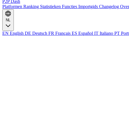
P2P Dash
Platformen
Ranking
Statistieken
Functies
Importgids
Changelog
Ove
NL
EN
English
DE
Deutsch
FR
Français
ES
Español
IT
Italiano
PT
Port