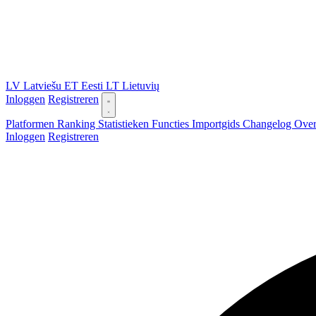
LV
Latviešu
ET
Eesti
LT
Lietuvių
Inloggen
Registreren
Platformen
Ranking
Statistieken
Functies
Importgids
Changelog
Ove
Inloggen
Registreren