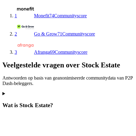
1
Monefit
74
Communityscore
2
Go & Grow
71
Communityscore
3
Afranga
69
Communityscore
Veelgestelde vragen over Stock Estate
Antwoorden op basis van geanonimiseerde communitydata van P2P
Dash-beleggers.
Wat is Stock Estate?