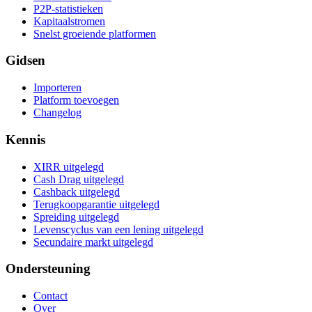
P2P-statistieken
Kapitaalstromen
Snelst groeiende platformen
Gidsen
Importeren
Platform toevoegen
Changelog
Kennis
XIRR uitgelegd
Cash Drag uitgelegd
Cashback uitgelegd
Terugkoopgarantie uitgelegd
Spreiding uitgelegd
Levenscyclus van een lening uitgelegd
Secundaire markt uitgelegd
Ondersteuning
Contact
Over