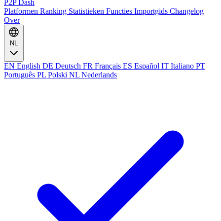
P2P Dash
Platformen
Ranking
Statistieken
Functies
Importgids
Changelog
Over
NL
EN
English
DE
Deutsch
FR
Français
ES
Español
IT
Italiano
PT
Português
PL
Polski
NL
Nederlands