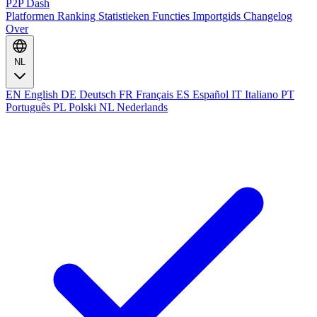
P2P Dash
Platformen
Ranking
Statistieken
Functies
Importgids
Changelog
Over
NL
EN
English
DE
Deutsch
FR
Français
ES
Español
IT
Italiano
PT
Português
PL
Polski
NL
Nederlands