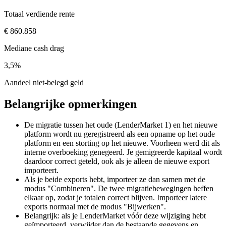
Totaal verdiende rente
€ 860.858
Mediane cash drag
3,5%
Aandeel niet-belegd geld
Belangrijke opmerkingen
De migratie tussen het oude (LenderMarket 1) en het nieuwe
platform wordt nu geregistreerd als een opname op het oude
platform en een storting op het nieuwe. Voorheen werd dit als
interne overboeking genegeerd. Je gemigreerde kapitaal wordt
daardoor correct geteld, ook als je alleen de nieuwe export
importeert.
Als je beide exports hebt, importeer ze dan samen met de
modus "Combineren". De twee migratiebewegingen heffen
elkaar op, zodat je totalen correct blijven. Importeer latere
exports normaal met de modus "Bijwerken".
Belangrijk: als je LenderMarket vóór deze wijziging hebt
geïmporteerd, verwijder dan de bestaande gegevens en