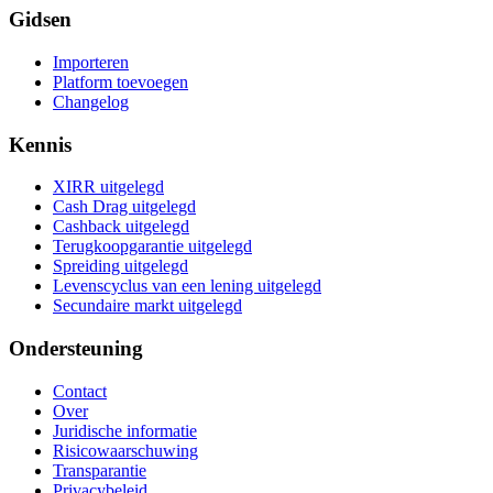
Gidsen
Importeren
Platform toevoegen
Changelog
Kennis
XIRR uitgelegd
Cash Drag uitgelegd
Cashback uitgelegd
Terugkoopgarantie uitgelegd
Spreiding uitgelegd
Levenscyclus van een lening uitgelegd
Secundaire markt uitgelegd
Ondersteuning
Contact
Over
Juridische informatie
Risicowaarschuwing
Transparantie
Privacybeleid