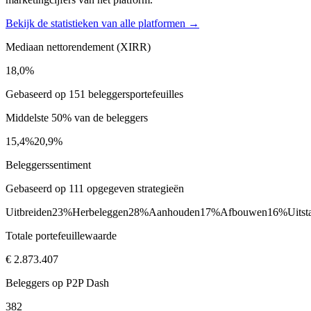
Bekijk de statistieken van alle platformen →
Mediaan nettorendement (XIRR)
18,0%
Gebaseerd op 151 beleggersportefeuilles
Middelste 50% van de beleggers
15,4%
20,9%
Beleggerssentiment
Gebaseerd op 111 opgegeven strategieën
Uitbreiden
23%
Herbeleggen
28%
Aanhouden
17%
Afbouwen
16%
Uitst
Totale portefeuillewaarde
€ 2.873.407
Beleggers op P2P Dash
382