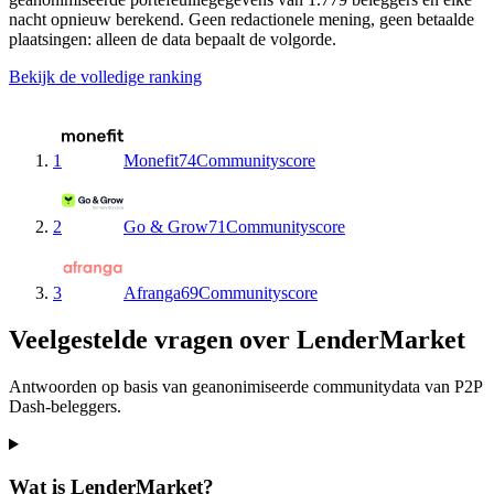
nacht opnieuw berekend. Geen redactionele mening, geen betaalde
plaatsingen: alleen de data bepaalt de volgorde.
Bekijk de volledige ranking
1
Monefit
74
Communityscore
2
Go & Grow
71
Communityscore
3
Afranga
69
Communityscore
Veelgestelde vragen over LenderMarket
Antwoorden op basis van geanonimiseerde communitydata van P2P
Dash-beleggers.
Wat is LenderMarket?