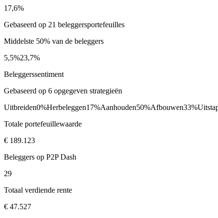
17,6%
Gebaseerd op 21 beleggersportefeuilles
Middelste 50% van de beleggers
5,5%
23,7%
Beleggerssentiment
Gebaseerd op 6 opgegeven strategieën
Uitbreiden
0%
Herbeleggen
17%
Aanhouden
50%
Afbouwen
33%
Uitsta
Totale portefeuillewaarde
€ 189.123
Beleggers op P2P Dash
29
Totaal verdiende rente
€ 47.527