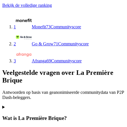
Bekijk de volledige ranking
1
Monefit
73
Communityscore
2
Go & Grow
71
Communityscore
3
Afranga
69
Communityscore
Veelgestelde vragen over La Première
Brique
Antwoorden op basis van geanonimiseerde communitydata van P2P
Dash-beleggers.
Wat is La Première Brique?