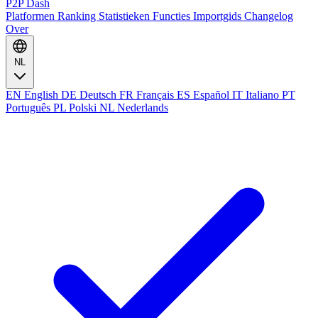
P2P Dash
Platformen
Ranking
Statistieken
Functies
Importgids
Changelog
Over
NL
EN
English
DE
Deutsch
FR
Français
ES
Español
IT
Italiano
PT
Português
PL
Polski
NL
Nederlands