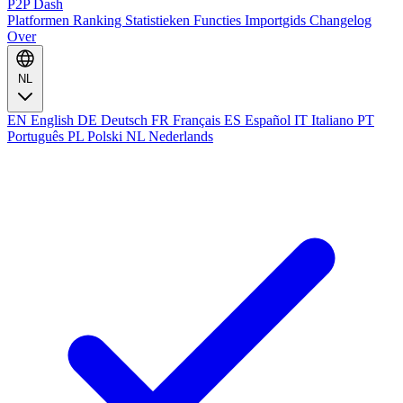
P2P Dash
Platformen
Ranking
Statistieken
Functies
Importgids
Changelog
Over
NL
EN
English
DE
Deutsch
FR
Français
ES
Español
IT
Italiano
PT
Português
PL
Polski
NL
Nederlands