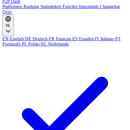
P2P Dash
Platformen
Ranking
Statistieken
Functies
Importgids
Changelog
Over
NL
EN
English
DE
Deutsch
FR
Français
ES
Español
IT
Italiano
PT
Português
PL
Polski
NL
Nederlands