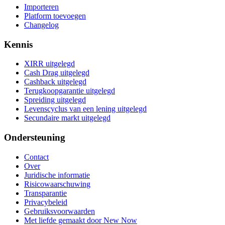
Importeren
Platform toevoegen
Changelog
Kennis
XIRR uitgelegd
Cash Drag uitgelegd
Cashback uitgelegd
Terugkoopgarantie uitgelegd
Spreiding uitgelegd
Levenscyclus van een lening uitgelegd
Secundaire markt uitgelegd
Ondersteuning
Contact
Over
Juridische informatie
Risicowaarschuwing
Transparantie
Privacybeleid
Gebruiksvoorwaarden
Met liefde gemaakt door New Now