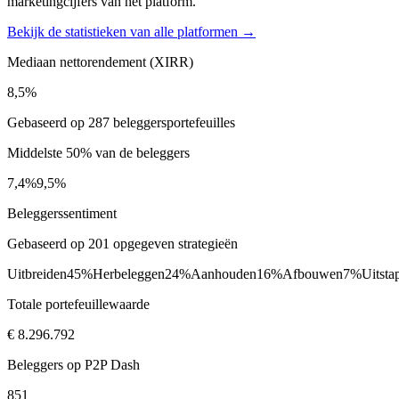
marketingcijfers van het platform.
Bekijk de statistieken van alle platformen →
Mediaan nettorendement (XIRR)
8,5%
Gebaseerd op 287 beleggersportefeuilles
Middelste 50% van de beleggers
7,4%
9,5%
Beleggerssentiment
Gebaseerd op 201 opgegeven strategieën
Uitbreiden
45%
Herbeleggen
24%
Aanhouden
16%
Afbouwen
7%
Uitsta
Totale portefeuillewaarde
€ 8.296.792
Beleggers op P2P Dash
851