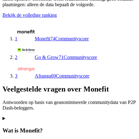
plaatsingen: alleen de data bepaalt de volgorde.
Bekijk de volledige ranking
1
Monefit
74
Communityscore
2
Go & Grow
71
Communityscore
3
Afranga
69
Communityscore
Veelgestelde vragen over Monefit
Antwoorden op basis van geanonimiseerde communitydata van P2P
Dash-beleggers.
Wat is Monefit?