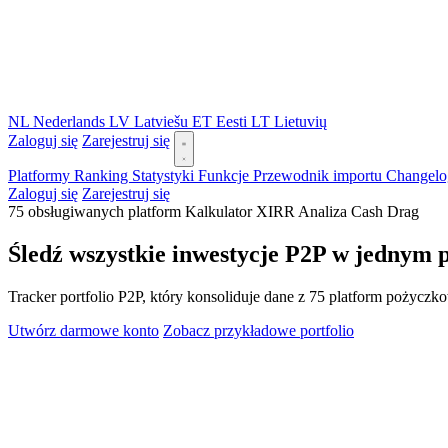
NL
Nederlands
LV
Latviešu
ET
Eesti
LT
Lietuvių
Zaloguj się
Zarejestruj się
Platformy
Ranking
Statystyki
Funkcje
Przewodnik importu
Changel
Zaloguj się
Zarejestruj się
75 obsługiwanych platform
Kalkulator XIRR
Analiza Cash Drag
Śledź wszystkie inwestycje P2P w jednym 
Tracker portfolio P2P, który konsoliduje dane z 75 platform pożyczko
Utwórz darmowe konto
Zobacz przykładowe portfolio