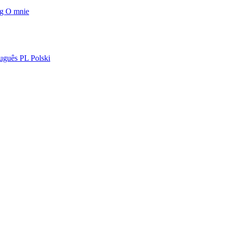
og
O mnie
uguês
PL
Polski