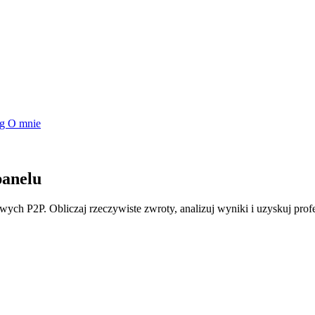
og
O mnie
panelu
wych P2P. Obliczaj rzeczywiste zwroty, analizuj wyniki i uzyskuj profe