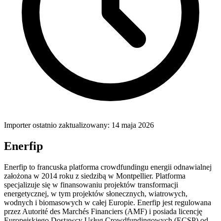
Importer ostatnio zaktualizowany: 14 maja 2026
Enerfip
Enerfip to francuska platforma crowdfundingu energii odnawialnej
założona w 2014 roku z siedzibą w Montpellier. Platforma
specjalizuje się w finansowaniu projektów transformacji
energetycznej, w tym projektów słonecznych, wiatrowych,
wodnych i biomasowych w całej Europie. Enerfip jest regulowana
przez Autorité des Marchés Financiers (AMF) i posiada licencję
Europejskiego Dostawcy Usług Crowdfundingowych (ECSP) od