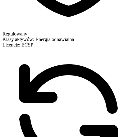
Regulowany
Klasy aktywów:
Energia odnawialna
Licencje:
ECSP