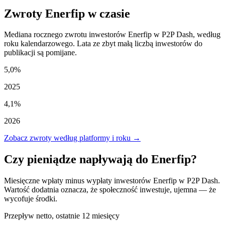
Zwroty Enerfip w czasie
Mediana rocznego zwrotu inwestorów Enerfip w P2P Dash, według
roku kalendarzowego. Lata ze zbyt małą liczbą inwestorów do
publikacji są pomijane.
5,0%
2025
4,1%
2026
Zobacz zwroty według platformy i roku →
Czy pieniądze napływają do Enerfip?
Miesięczne wpłaty minus wypłaty inwestorów Enerfip w P2P Dash.
Wartość dodatnia oznacza, że społeczność inwestuje, ujemna — że
wycofuje środki.
Przepływ netto, ostatnie 12 miesięcy