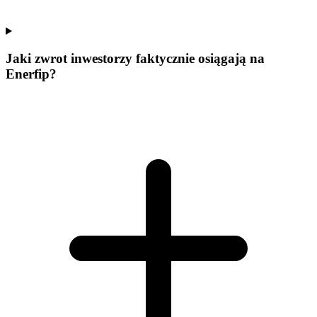
Jaki zwrot inwestorzy faktycznie osiągają na
Enerfip?