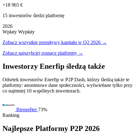
+18 965 €
15 inwestorów śledzi platformę
2026
Wpłaty
Wypłaty
Zobacz wszystkie przepływy kapitału w Q2 2026 →
Zobacz najszybciej rosnące platformy →
Inwestorzy Enerfip śledzą także
Odsetek inwestorów Enerfip w P2P Dash, którzy śledzą także te
platformy: anonimowe dane społeczności, wyświetlane tylko przy
co najmniej 10 wspólnych inwestorach.
Bienprêter
73%
Ranking
Najlepsze Platformy P2P 2026