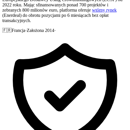
2022 roku. Mając sfinansowanych ponad 700 projektów i
zebranych 800 milionów euro, platforma oferuje
wtórny rynek
(Enerdeal) do obrotu pozycjami po 6 miesiącach bez opłat
transakcyjnych.
🇫🇷
Francja
·
Założona 2014
·