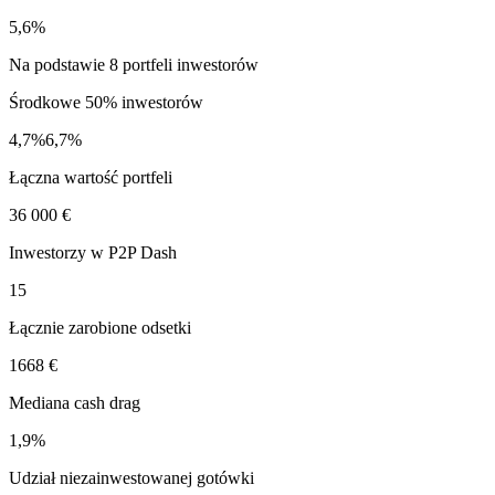
5,6%
Na podstawie 8 portfeli inwestorów
Środkowe 50% inwestorów
4,7%
6,7%
Łączna wartość portfeli
36 000 €
Inwestorzy w P2P Dash
15
Łącznie zarobione odsetki
1668 €
Mediana cash drag
1,9%
Udział niezainwestowanej gotówki