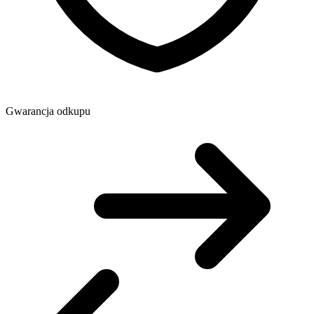
Gwarancja odkupu