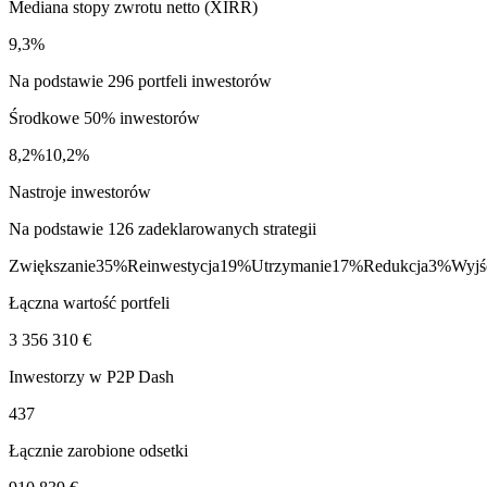
Mediana stopy zwrotu netto (XIRR)
9,3%
Na podstawie 296 portfeli inwestorów
Środkowe 50% inwestorów
8,2%
10,2%
Nastroje inwestorów
Na podstawie 126 zadeklarowanych strategii
Zwiększanie
35%
Reinwestycja
19%
Utrzymanie
17%
Redukcja
3%
Wyjś
Łączna wartość portfeli
3 356 310 €
Inwestorzy w P2P Dash
437
Łącznie zarobione odsetki