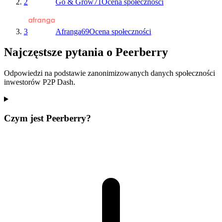
2
Go & Grow
71
Ocena społeczności
3
Afranga
69
Ocena społeczności
Najczęstsze pytania o Peerberry
Odpowiedzi na podstawie zanonimizowanych danych społeczności
inwestorów P2P Dash.
Czym jest Peerberry?