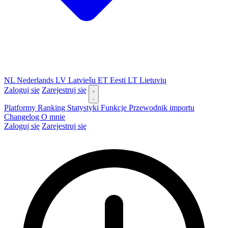
NL
Nederlands
LV
Latviešu
ET
Eesti
LT
Lietuvių
Zaloguj się
Zarejestruj się
Platformy
Ranking
Statystyki
Funkcje
Przewodnik importu
Changelog
O mnie
Zaloguj się
Zarejestruj się