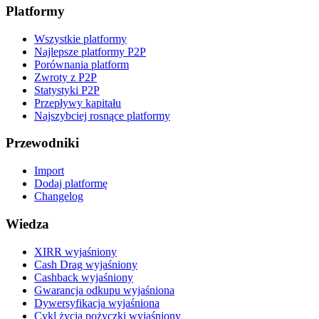
Platformy
Wszystkie platformy
Najlepsze platformy P2P
Porównania platform
Zwroty z P2P
Statystyki P2P
Przepływy kapitału
Najszybciej rosnące platformy
Przewodniki
Import
Dodaj platformę
Changelog
Wiedza
XIRR wyjaśniony
Cash Drag wyjaśniony
Cashback wyjaśniony
Gwarancja odkupu wyjaśniona
Dywersyfikacja wyjaśniona
Cykl życia pożyczki wyjaśniony