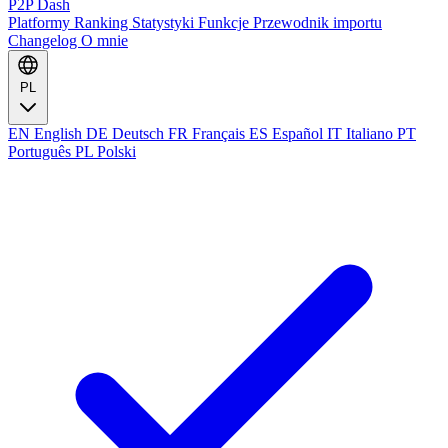
P2P Dash
Platformy
Ranking
Statystyki
Funkcje
Przewodnik importu
Changelog
O mnie
PL
EN
English
DE
Deutsch
FR
Français
ES
Español
IT
Italiano
PT
Português
PL
Polski