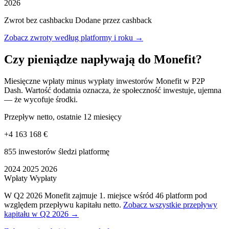
2026
Zwrot bez cashbacku
Dodane przez cashback
Zobacz zwroty według platformy i roku →
Czy pieniądze napływają do Monefit?
Miesięczne wpłaty minus wypłaty inwestorów Monefit w P2P
Dash. Wartość dodatnia oznacza, że społeczność inwestuje, ujemna
— że wycofuje środki.
Przepływ netto, ostatnie 12 miesięcy
+4 163 168 €
855 inwestorów śledzi platformę
2024
2025
2026
Wpłaty
Wypłaty
W Q2 2026 Monefit zajmuje 1. miejsce wśród 46 platform pod
względem przepływu kapitału netto.
Zobacz wszystkie przepływy
kapitału w Q2 2026 →