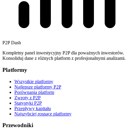
P2P Dash
Kompletny panel inwestycyjny P2P dla poważnych inwestorów.
Konsoliduj dane z różnych platform z profesjonalnymi analizami.
Platformy
Wszystkie platformy
Najlepsze platformy P2P
Porównania platform
Zwroty z P2P
Statystyki P2P
Przepływy kapitału
Najszybciej rosnące platformy
Przewodniki