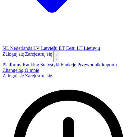
NL
Nederlands
LV
Latviešu
ET
Eesti
LT
Lietuvių
Zaloguj się
Zarejestruj się
Platformy
Ranking
Statystyki
Funkcje
Przewodnik importu
Changelog
O mnie
Zaloguj się
Zarejestruj się