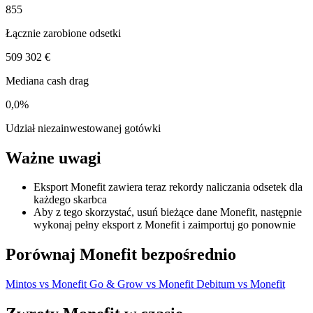
855
Łącznie zarobione odsetki
509 302 €
Mediana cash drag
0,0%
Udział niezainwestowanej gotówki
Ważne uwagi
Eksport Monefit zawiera teraz rekordy naliczania odsetek dla
każdego skarbca
Aby z tego skorzystać, usuń bieżące dane Monefit, następnie
wykonaj pełny eksport z Monefit i zaimportuj go ponownie
Porównaj Monefit bezpośrednio
Mintos vs Monefit
Go & Grow vs Monefit
Debitum vs Monefit