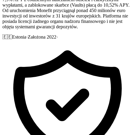
wypłatami, a zablokowane skarbce (Vaults) płacą do 10,52% APY.
Od uruchomienia Monefit przyciągnął ponad 450 milionów euro
inwestycji od inwestorów z 31 krajów europejskich. Platforma nie
posiada licencji żadnego organu nadzoru finansowego i nie jest
objęta systemami gwarancji depozytów.
🇪🇪
Estonia
·
Założona 2022
·