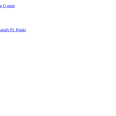
og
O mnie
uguês
PL
Polski