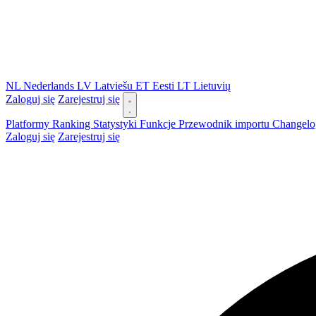
NL
Nederlands
LV
Latviešu
ET
Eesti
LT
Lietuvių
Zaloguj się
Zarejestruj się
Platformy
Ranking
Statystyki
Funkcje
Przewodnik importu
Changel
Zaloguj się
Zarejestruj się