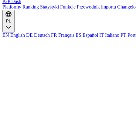
P2P Dash
Platformy
Ranking
Statystyki
Funkcje
Przewodnik importu
Changel
PL
EN
English
DE
Deutsch
FR
Français
ES
Español
IT
Italiano
PT
Port