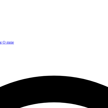
og
O mnie