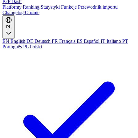
P2P Dash
Platformy
Ranking
Statystyki
Funkcje
Przewodnik importu
Changelog
O mnie
PL
EN
English
DE
Deutsch
FR
Français
ES
Español
IT
Italiano
PT
Português
PL
Polski