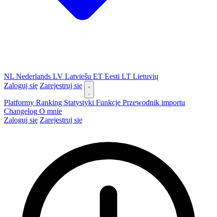
NL
Nederlands
LV
Latviešu
ET
Eesti
LT
Lietuvių
Zaloguj się
Zarejestruj się
Platformy
Ranking
Statystyki
Funkcje
Przewodnik importu
Changelog
O mnie
Zaloguj się
Zarejestruj się