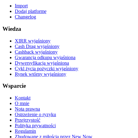
Import
Dodaj platformę
Changelog
Wiedza
XIRR wyjaśniony
Cash Drag wyjaśniony
Cashback wyjaśniony
Gwarancja odkupu wyjaśniona
Dywersyfikacja wyjaśniona
Cykl życia pożyczki wyjaśniony
Rynek wtórny wyjaśniony
Wsparcie
Kontakt
O mnie
Nota prawna
Ostrzeżenie o ryzyku
Przejrzystość
Polityka prywatności
Regulamin
Zbudowane z miłością przez New Now