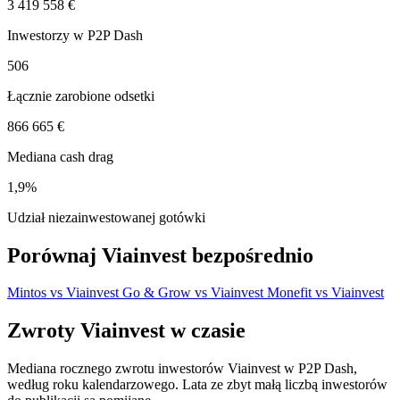
3 419 558 €
Inwestorzy w P2P Dash
506
Łącznie zarobione odsetki
866 665 €
Mediana cash drag
1,9%
Udział niezainwestowanej gotówki
Porównaj Viainvest bezpośrednio
Mintos vs Viainvest
Go & Grow vs Viainvest
Monefit vs Viainvest
Zwroty Viainvest w czasie
Mediana rocznego zwrotu inwestorów Viainvest w P2P Dash,
według roku kalendarzowego. Lata ze zbyt małą liczbą inwestorów