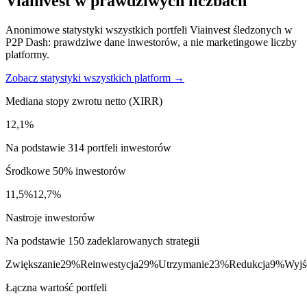
Viainvest w prawdziwych liczbach
Anonimowe statystyki wszystkich portfeli Viainvest śledzonych w
P2P Dash: prawdziwe dane inwestorów, a nie marketingowe liczby
platformy.
Zobacz statystyki wszystkich platform →
Mediana stopy zwrotu netto (XIRR)
12,1%
Na podstawie 314 portfeli inwestorów
Środkowe 50% inwestorów
11,5%
12,7%
Nastroje inwestorów
Na podstawie 150 zadeklarowanych strategii
Zwiększanie
29%
Reinwestycja
29%
Utrzymanie
23%
Redukcja
9%
Wyjś
Łączna wartość portfeli