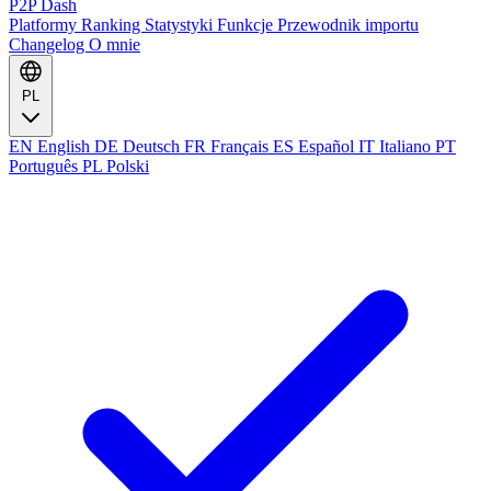
P2P Dash
Platformy
Ranking
Statystyki
Funkcje
Przewodnik importu
Changelog
O mnie
PL
EN
English
DE
Deutsch
FR
Français
ES
Español
IT
Italiano
PT
Português
PL
Polski