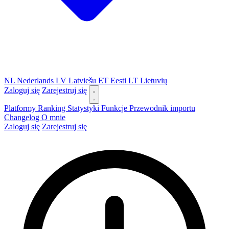
NL
Nederlands
LV
Latviešu
ET
Eesti
LT
Lietuvių
Zaloguj się
Zarejestruj się
Platformy
Ranking
Statystyki
Funkcje
Przewodnik importu
Changelog
O mnie
Zaloguj się
Zarejestruj się