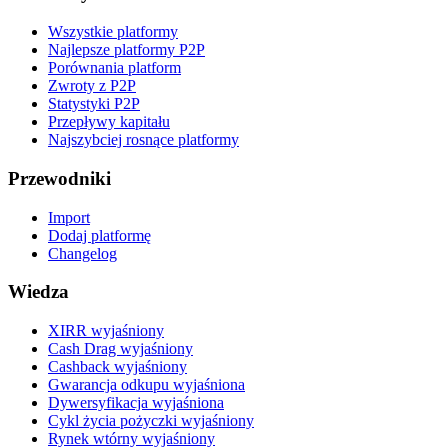
Wszystkie platformy
Najlepsze platformy P2P
Porównania platform
Zwroty z P2P
Statystyki P2P
Przepływy kapitału
Najszybciej rosnące platformy
Przewodniki
Import
Dodaj platformę
Changelog
Wiedza
XIRR wyjaśniony
Cash Drag wyjaśniony
Cashback wyjaśniony
Gwarancja odkupu wyjaśniona
Dywersyfikacja wyjaśniona
Cykl życia pożyczki wyjaśniony
Rynek wtórny wyjaśniony