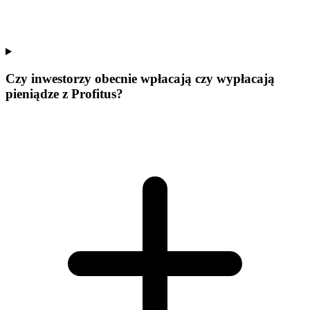
Czy inwestorzy obecnie wpłacają czy wypłacają
pieniądze z Profitus?