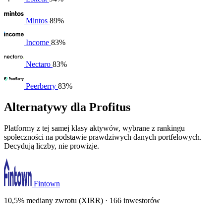
Mintos
89%
Income
83%
Nectaro
83%
Peerberry
83%
Alternatywy dla Profitus
Platformy z tej samej klasy aktywów, wybrane z rankingu
społeczności na podstawie prawdziwych danych portfelowych.
Decydują liczby, nie prowizje.
Fintown
10,5% mediany zwrotu (XIRR) · 166 inwestorów