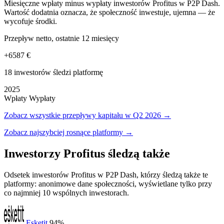
Miesięczne wpłaty minus wypłaty inwestorów Profitus w P2P Dash.
Wartość dodatnia oznacza, że społeczność inwestuje, ujemna — że
wycofuje środki.
Przepływ netto, ostatnie 12 miesięcy
+6587 €
18 inwestorów śledzi platformę
2025
Wpłaty
Wypłaty
Zobacz wszystkie przepływy kapitału w Q2 2026 →
Zobacz najszybciej rosnące platformy →
Inwestorzy Profitus śledzą także
Odsetek inwestorów Profitus w P2P Dash, którzy śledzą także te
platformy: anonimowe dane społeczności, wyświetlane tylko przy
co najmniej 10 wspólnych inwestorach.
Esketit
94%