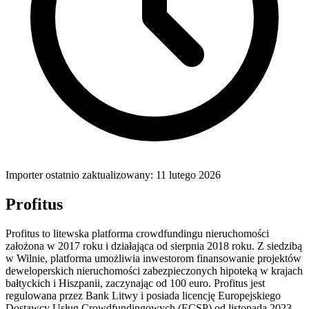
Importer ostatnio zaktualizowany: 11 lutego 2026
Profitus
Profitus to litewska platforma crowdfundingu nieruchomości
założona w 2017 roku i działająca od sierpnia 2018 roku. Z siedzibą
w Wilnie, platforma umożliwia inwestorom finansowanie projektów
deweloperskich nieruchomości zabezpieczonych hipoteką w krajach
bałtyckich i Hiszpanii, zaczynając od 100 euro. Profitus jest
regulowana przez Bank Litwy i posiada licencję Europejskiego
Dostawcy Usług Crowdfundingowych (ECSP) od listopada 2023