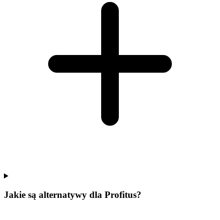
Jakie są alternatywy dla Profitus?