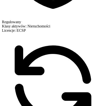
Regulowany
Klasy aktywów:
Nieruchomości
Licencje:
ECSP