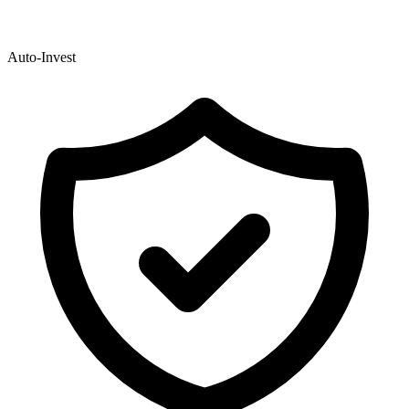
Auto-Invest