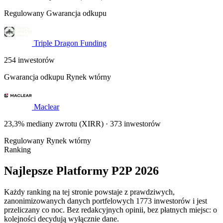
Regulowany
Gwarancja odkupu
Triple Dragon Funding
254 inwestorów
Gwarancja odkupu
Rynek wtórny
Maclear
23,3% mediany zwrotu (XIRR) · 373 inwestorów
Regulowany
Rynek wtórny
Ranking
Najlepsze Platformy P2P 2026
Każdy ranking na tej stronie powstaje z prawdziwych,
zanonimizowanych danych portfelowych 1773 inwestorów i jest
przeliczany co noc. Bez redakcyjnych opinii, bez płatnych miejsc: o
kolejności decydują wyłącznie dane.