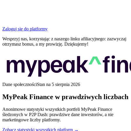
Zaloguj się do platformy
Wesprzyj nas, korzystając z naszego linku afiliacyjnego: zazwyczaj
otrzymasz bonus, a my prowizję. Dziękujemy!
Dane społeczności
Stan na 5 sierpnia 2026
MyPeak Finance w prawdziwych liczbach
Anonimowe statystyki wszystkich portfeli MyPeak Finance
śledzonych w P2P Dash: prawdziwe dane inwestorów, a nie
marketingowe liczby platformy.
Zobacz statystyki wszystkich platform →