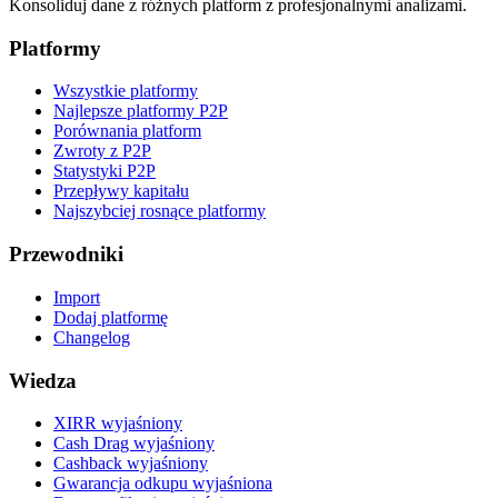
Konsoliduj dane z różnych platform z profesjonalnymi analizami.
Platformy
Wszystkie platformy
Najlepsze platformy P2P
Porównania platform
Zwroty z P2P
Statystyki P2P
Przepływy kapitału
Najszybciej rosnące platformy
Przewodniki
Import
Dodaj platformę
Changelog
Wiedza
XIRR wyjaśniony
Cash Drag wyjaśniony
Cashback wyjaśniony
Gwarancja odkupu wyjaśniona