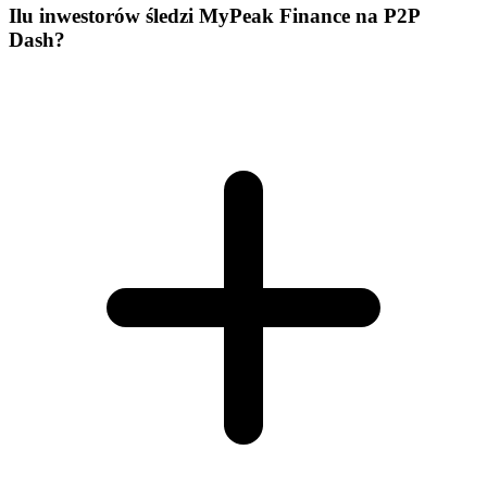
Ilu inwestorów śledzi MyPeak Finance na P2P
Dash?