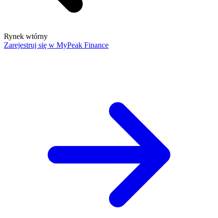
Rynek wtórny
Zarejestruj się w MyPeak Finance