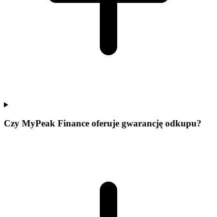
Czy MyPeak Finance oferuje gwarancję odkupu?