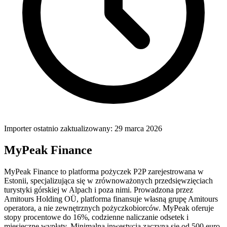
Importer ostatnio zaktualizowany: 29 marca 2026
MyPeak Finance
MyPeak Finance to platforma pożyczek P2P zarejestrowana w
Estonii, specjalizująca się w zrównoważonych przedsięwzięciach
turystyki górskiej w Alpach i poza nimi. Prowadzona przez
Amitours Holding OÜ, platforma finansuje własną grupę Amitours
operatora, a nie zewnętrznych pożyczkobiorców. MyPeak oferuje
stopy procentowe do 16%, codzienne naliczanie odsetek i
miesięczne wypłaty. Minimalna inwestycja zaczyna się od 500 euro.