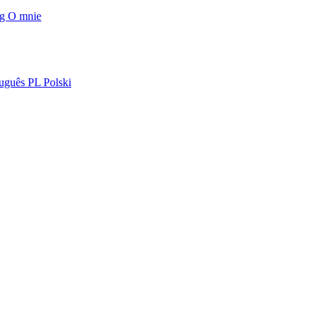
og
O mnie
uguês
PL
Polski