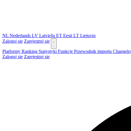
NL
Nederlands
LV
Latviešu
ET
Eesti
LT
Lietuvių
Zaloguj się
Zarejestruj się
Platformy
Ranking
Statystyki
Funkcje
Przewodnik importu
Changel
Zaloguj się
Zarejestruj się