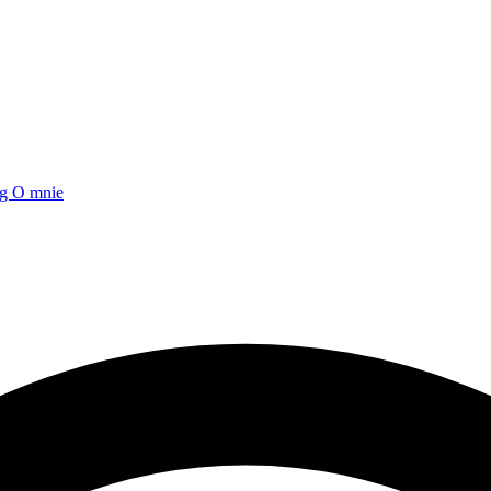
og
O mnie