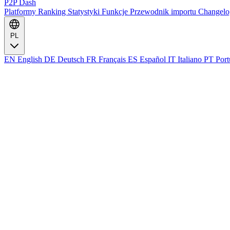
P2P Dash
Platformy
Ranking
Statystyki
Funkcje
Przewodnik importu
Changel
PL
EN
English
DE
Deutsch
FR
Français
ES
Español
IT
Italiano
PT
Port