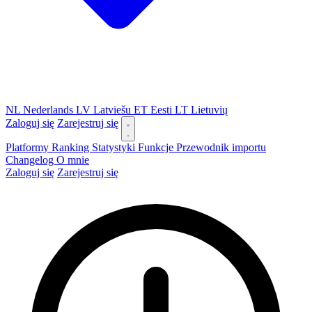
NL
Nederlands
LV
Latviešu
ET
Eesti
LT
Lietuvių
Zaloguj się
Zarejestruj się
Platformy
Ranking
Statystyki
Funkcje
Przewodnik importu
Changelog
O mnie
Zaloguj się
Zarejestruj się