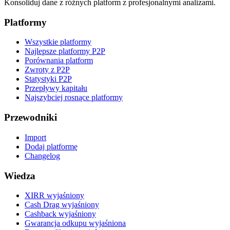
Konsoliduj dane z różnych platform z profesjonalnymi analizami.
Platformy
Wszystkie platformy
Najlepsze platformy P2P
Porównania platform
Zwroty z P2P
Statystyki P2P
Przepływy kapitału
Najszybciej rosnące platformy
Przewodniki
Import
Dodaj platformę
Changelog
Wiedza
XIRR wyjaśniony
Cash Drag wyjaśniony
Cashback wyjaśniony
Gwarancja odkupu wyjaśniona