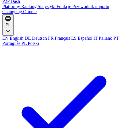
P2P Dash
Platformy
Ranking
Statystyki
Funkcje
Przewodnik importu
Changelog
O mnie
PL
EN
English
DE
Deutsch
FR
Français
ES
Español
IT
Italiano
PT
Português
PL
Polski