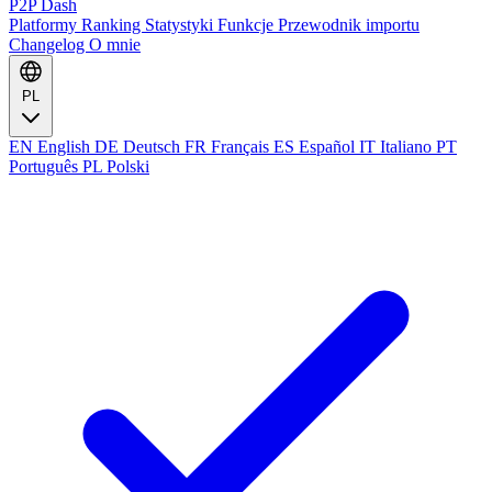
P2P Dash
Platformy
Ranking
Statystyki
Funkcje
Przewodnik importu
Changelog
O mnie
PL
EN
English
DE
Deutsch
FR
Français
ES
Español
IT
Italiano
PT
Português
PL
Polski