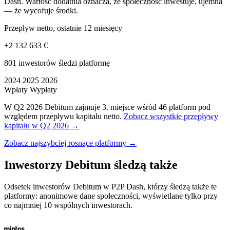
Dash. Wartość dodatnia oznacza, że społeczność inwestuje, ujemna
— że wycofuje środki.
Przepływ netto, ostatnie 12 miesięcy
+2 132 633 €
801 inwestorów śledzi platformę
2024
2025
2026
Wpłaty
Wypłaty
W Q2 2026 Debitum zajmuje 3. miejsce wśród 46 platform pod
względem przepływu kapitału netto.
Zobacz wszystkie przepływy
kapitału w Q2 2026 →
Zobacz najszybciej rosnące platformy →
Inwestorzy Debitum śledzą także
Odsetek inwestorów Debitum w P2P Dash, którzy śledzą także te
platformy: anonimowe dane społeczności, wyświetlane tylko przy
co najmniej 10 wspólnych inwestorach.