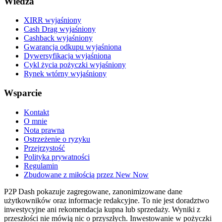
Wiedza
XIRR wyjaśniony
Cash Drag wyjaśniony
Cashback wyjaśniony
Gwarancja odkupu wyjaśniona
Dywersyfikacja wyjaśniona
Cykl życia pożyczki wyjaśniony
Rynek wtórny wyjaśniony
Wsparcie
Kontakt
O mnie
Nota prawna
Ostrzeżenie o ryzyku
Przejrzystość
Polityka prywatności
Regulamin
Zbudowane z miłością przez New Now
P2P Dash pokazuje zagregowane, zanonimizowane dane
użytkowników oraz informacje redakcyjne. To nie jest doradztwo
inwestycyjne ani rekomendacja kupna lub sprzedaży. Wyniki z
przeszłości nie mówią nic o przyszłych. Inwestowanie w pożyczki