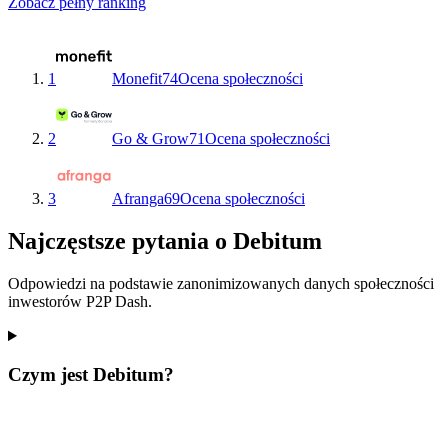
Zobacz pełny ranking
1
Monefit
74
Ocena społeczności
2
Go & Grow
71
Ocena społeczności
3
Afranga
69
Ocena społeczności
Najczęstsze pytania o Debitum
Odpowiedzi na podstawie zanonimizowanych danych społeczności
inwestorów P2P Dash.
Czym jest Debitum?