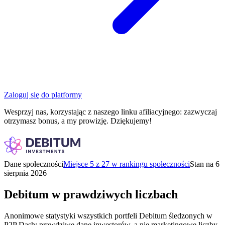
Zaloguj się do platformy
Wesprzyj nas, korzystając z naszego linku afiliacyjnego: zazwyczaj
otrzymasz bonus, a my prowizję. Dziękujemy!
Dane społeczności
Miejsce 5 z 27 w rankingu społeczności
Stan na 6
sierpnia 2026
Debitum w prawdziwych liczbach
Anonimowe statystyki wszystkich portfeli Debitum śledzonych w
P2P Dash: prawdziwe dane inwestorów, a nie marketingowe liczby