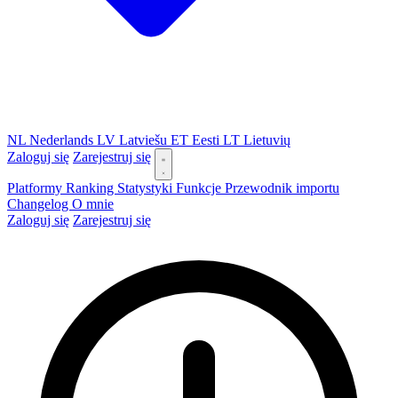
NL
Nederlands
LV
Latviešu
ET
Eesti
LT
Lietuvių
Zaloguj się
Zarejestruj się
Platformy
Ranking
Statystyki
Funkcje
Przewodnik importu
Changelog
O mnie
Zaloguj się
Zarejestruj się