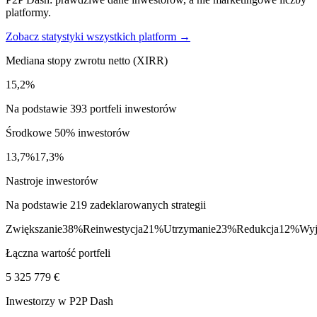
platformy.
Zobacz statystyki wszystkich platform →
Mediana stopy zwrotu netto (XIRR)
15,2%
Na podstawie 393 portfeli inwestorów
Środkowe 50% inwestorów
13,7%
17,3%
Nastroje inwestorów
Na podstawie 219 zadeklarowanych strategii
Zwiększanie
38%
Reinwestycja
21%
Utrzymanie
23%
Redukcja
12%
Wyj
Łączna wartość portfeli
5 325 779 €
Inwestorzy w P2P Dash