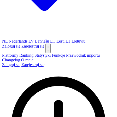
NL
Nederlands
LV
Latviešu
ET
Eesti
LT
Lietuvių
Zaloguj się
Zarejestruj się
Platformy
Ranking
Statystyki
Funkcje
Przewodnik importu
Changelog
O mnie
Zaloguj się
Zarejestruj się