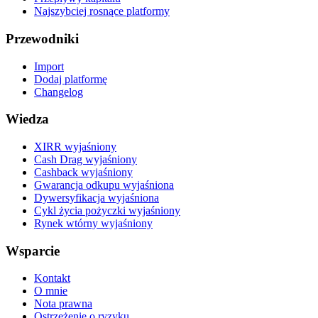
Najszybciej rosnące platformy
Przewodniki
Import
Dodaj platformę
Changelog
Wiedza
XIRR wyjaśniony
Cash Drag wyjaśniony
Cashback wyjaśniony
Gwarancja odkupu wyjaśniona
Dywersyfikacja wyjaśniona
Cykl życia pożyczki wyjaśniony
Rynek wtórny wyjaśniony
Wsparcie
Kontakt
O mnie
Nota prawna
Ostrzeżenie o ryzyku