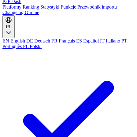
P2P Dash
Platformy
Ranking
Statystyki
Funkcje
Przewodnik importu
Changelog
O mnie
PL
EN
English
DE
Deutsch
FR
Français
ES
Español
IT
Italiano
PT
Português
PL
Polski