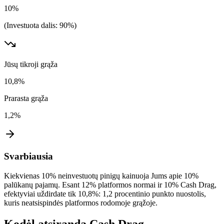
10%
(Investuota dalis: 90%)
Jūsų tikroji grąža
10,8%
Prarasta grąža
1,2%
Svarbiausia
Kiekvienas 10% neinvestuotų pinigų kainuoja Jums apie 10%
palūkanų pajamų. Esant 12% platformos normai ir 10% Cash Drag,
efektyviai uždirdate tik 10,8%: 1,2 procentinio punkto nuostolis,
kuris neatsispindės platformos rodomoje grąžoje.