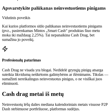
Apsvarstykite palūkanas neinvestuotiems pinigams
Vidutinis poveikis
Kai kurios platformos siūlo palūkanas neinvestuotiems pinigams
(pvz., pasirenkamas Mintos „Smart Cash“ produktas šiuo metu
moka iki maždaug 2,25%). Tai nepanaikina Cash Drag, bet
sumažina jo poveikį.
Profesionalų patarimas
Cash Drag ne visada yra blogai. Nedidelė grynųjų pinigų atsarga
suteikia likvidumą netikėtoms galimybėms ar išėmimams. Tikslas —
sumažinti nereikalingus neinvestuotus pinigus, o ne visiškai juos
eliminuoti.
Cash drag metai iš metų
Neinvestuotų lėšų dalies mediana kalendoriniais metais visuose P2P
Dash stebimuose portfeliuose, platformas sudėjus.