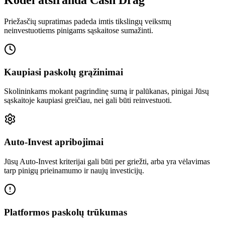
Kodėl atsiranda Cash Drag
Priežasčių supratimas padeda imtis tikslingų veiksmų
neinvestuotiems pinigams sąskaitose sumažinti.
Kaupiasi paskolų grąžinimai
Skolininkams mokant pagrindinę sumą ir palūkanas, pinigai Jūsų
sąskaitoje kaupiasi greičiau, nei gali būti reinvestuoti.
Auto-Invest apribojimai
Jūsų Auto-Invest kriterijai gali būti per griežti, arba yra vėlavimas
tarp pinigų prieinamumo ir naujų investicijų.
Platformos paskolų trūkumas