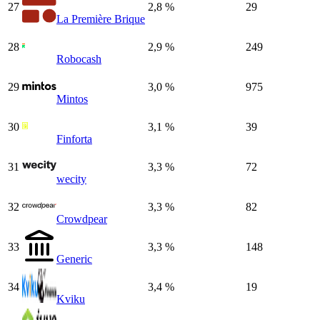
27
2,8 %
29
La Première Brique
28
2,9 %
249
Robocash
29
3,0 %
975
Mintos
30
3,1 %
39
Finforta
31
3,3 %
72
wecity
32
3,3 %
82
Crowdpear
33
3,3 %
148
Generic
34
3,4 %
19
Kviku