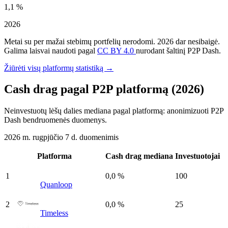
1,1 %
2026
Metai su per mažai stebimų portfelių nerodomi. 2026 dar nesibaigė.
Galima laisvai naudoti pagal
CC BY 4.0
nurodant šaltinį P2P Dash.
Žiūrėti visų platformų statistiką →
Cash drag pagal P2P platformą (2026)
Neinvestuotų lėšų dalies mediana pagal platformą: anonimizuoti P2P
Dash bendruomenės duomenys.
2026 m. rugpjūčio 7 d. duomenimis
Platforma
Cash drag mediana
Investuotojai
1
0,0 %
100
Quanloop
2
0,0 %
25
Timeless