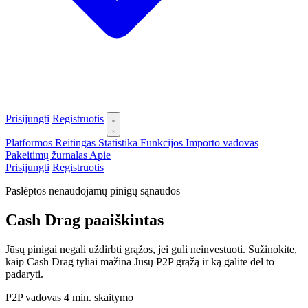
Prisijungti
Registruotis
Platformos
Reitingas
Statistika
Funkcijos
Importo vadovas
Pakeitimų žurnalas
Apie
Prisijungti
Registruotis
Paslėptos nenaudojamų pinigų sąnaudos
Cash Drag paaiškintas
Jūsų pinigai negali uždirbti grąžos, jei guli neinvestuoti. Sužinokite,
kaip Cash Drag tyliai mažina Jūsų P2P grąžą ir ką galite dėl to
padaryti.
P2P vadovas
4 min. skaitymo