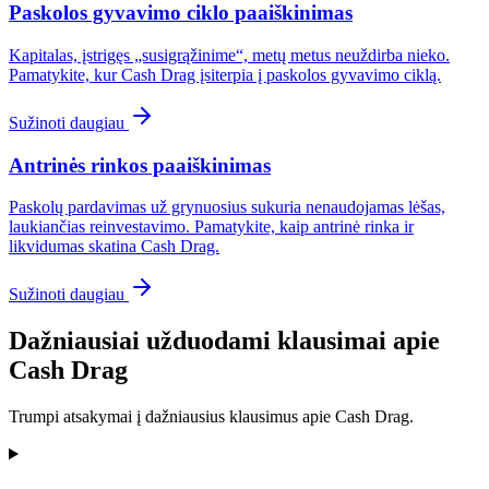
Paskolos gyvavimo ciklo paaiškinimas
Kapitalas, įstrigęs „susigrąžinime“, metų metus neuždirba nieko.
Pamatykite, kur Cash Drag įsiterpia į paskolos gyvavimo ciklą.
Sužinoti daugiau
Antrinės rinkos paaiškinimas
Paskolų pardavimas už grynuosius sukuria nenaudojamas lėšas,
laukiančias reinvestavimo. Pamatykite, kaip antrinė rinka ir
likvidumas skatina Cash Drag.
Sužinoti daugiau
Dažniausiai užduodami klausimai apie
Cash Drag
Trumpi atsakymai į dažniausius klausimus apie Cash Drag.