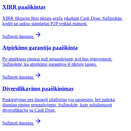
XIRR paaiškintas
XIRR fiksuoja Jūsų tikrąją grąžą įskaitant Cash Drag. Sužinokite,
kodėl tai aukso standartas P2P veiklai matuoti.
Sužinoti daugiau
Atpirkimo garantija paaiškinta
Po atpirkimų pinigai guli nenaudojami, kol bus reinvestuoti.
Sužinokite, ką atpirkimo garantijos iš tikrųjų saugo.
Sužinoti daugiau
Diversifikavimo paaiškinimas
Paskirstymas per daugelį platformų yra saugesnis, bet palieka
daugiau pinigų nenaudojamų. Sužinokite, kaip subalansuoti
diversifikaciją su Cash Drag.
Sužinoti daugiau