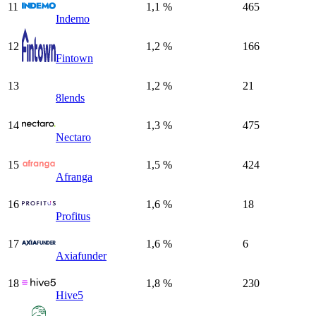
11
1,1 %
465
Indemo
12
1,2 %
166
Fintown
13
1,2 %
21
8lends
14
1,3 %
475
Nectaro
15
1,5 %
424
Afranga
16
1,6 %
18
Profitus
17
1,6 %
6
Axiafunder
18
1,8 %
230
Hive5