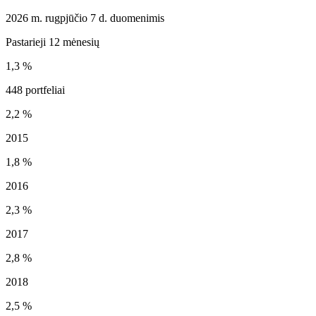
2026 m. rugpjūčio 7 d. duomenimis
Pastarieji 12 mėnesių
1,3 %
448 portfeliai
2,2 %
2015
1,8 %
2016
2,3 %
2017
2,8 %
2018
2,5 %