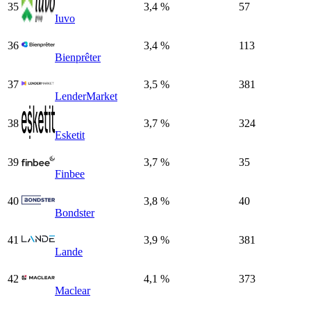
35
3,4 %
57
Iuvo
36
3,4 %
113
Bienprêter
37
3,5 %
381
LenderMarket
38
3,7 %
324
Esketit
39
3,7 %
35
Finbee
40
3,8 %
40
Bondster
41
3,9 %
381
Lande
42
4,1 %
373
Maclear