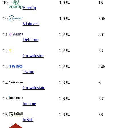
19
1,9 %
15
Enerfip
20
1,9 %
506
Viainvest
21
2,2 %
801
Debitum
22
2,2 %
33
Crowdestor
23
2,2 %
246
Twino
24
2,3 %
6
Crowdestate
25
2,6 %
331
Income
26
2,8 %
56
InSoil