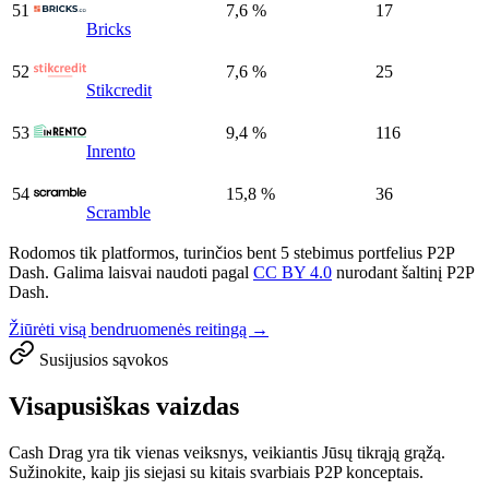
51
7,6 %
17
Bricks
52
7,6 %
25
Stikcredit
53
9,4 %
116
Inrento
54
15,8 %
36
Scramble
Rodomos tik platformos, turinčios bent 5 stebimus portfelius P2P
Dash. Galima laisvai naudoti pagal
CC BY 4.0
nurodant šaltinį P2P
Dash.
Žiūrėti visą bendruomenės reitingą →
Susijusios sąvokos
Visapusiškas vaizdas
Cash Drag yra tik vienas veiksnys, veikiantis Jūsų tikrąją grąžą.
Sužinokite, kaip jis siejasi su kitais svarbiais P2P konceptais.