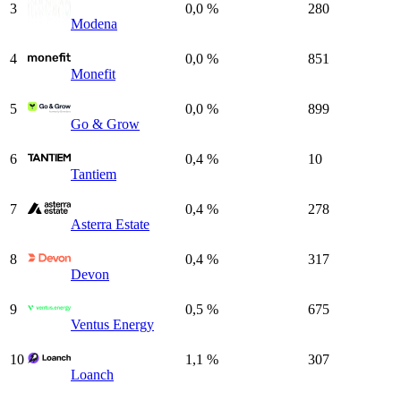
3
0,0 %
280
Modena
4
0,0 %
851
Monefit
5
0,0 %
899
Go & Grow
6
0,4 %
10
Tantiem
7
0,4 %
278
Asterra Estate
8
0,4 %
317
Devon
9
0,5 %
675
Ventus Energy
10
1,1 %
307
Loanch