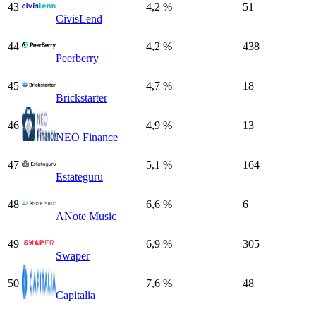
43
4,2 %
51
CivisLend
44
4,2 %
438
Peerberry
45
4,7 %
18
Brickstarter
46
4,9 %
13
NEO Finance
47
5,1 %
164
Estateguru
48
6,6 %
6
ANote Music
49
6,9 %
305
Swaper
50
7,6 %
48
Capitalia