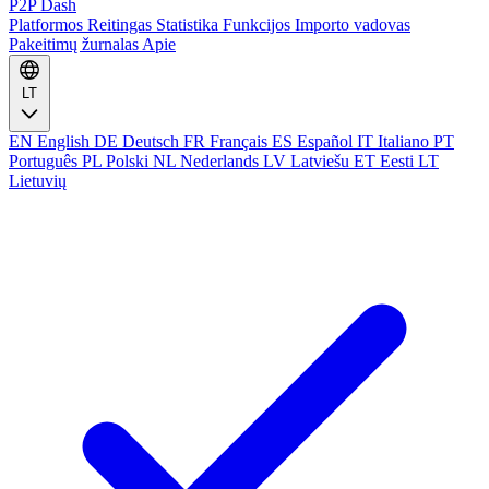
P2P Dash
Platformos
Reitingas
Statistika
Funkcijos
Importo vadovas
Pakeitimų žurnalas
Apie
LT
EN
English
DE
Deutsch
FR
Français
ES
Español
IT
Italiano
PT
Português
PL
Polski
NL
Nederlands
LV
Latviešu
ET
Eesti
LT
Lietuvių