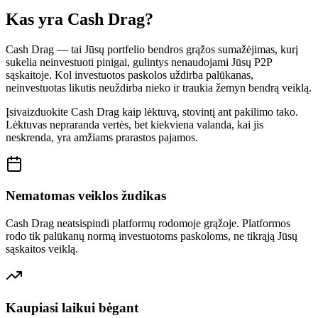
Kas yra Cash Drag?
Cash Drag — tai Jūsų portfelio bendros grąžos sumažėjimas, kurį
sukelia neinvestuoti pinigai, gulintys nenaudojami Jūsų P2P
sąskaitoje. Kol investuotos paskolos uždirba palūkanas,
neinvestuotas likutis neuždirba nieko ir traukia žemyn bendrą veiklą.
Įsivaizduokite Cash Drag kaip lėktuvą, stovintį ant pakilimo tako.
Lėktuvas nepraranda vertės, bet kiekviena valanda, kai jis
neskrenda, yra amžiams prarastos pajamos.
Nematomas veiklos žudikas
Cash Drag neatsispindi platformų rodomoje grąžoje. Platformos
rodo tik palūkanų normą investuotoms paskoloms, ne tikrąją Jūsų
sąskaitos veiklą.
Kaupiasi laikui bėgant