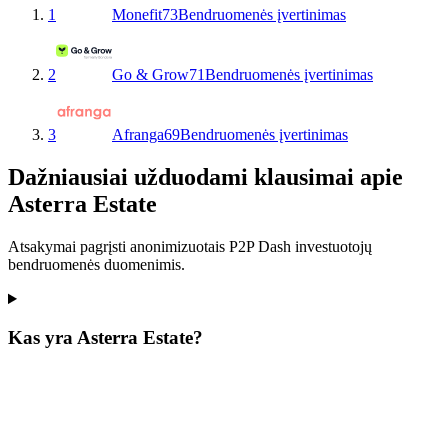
1
Monefit
73
Bendruomenės įvertinimas
2
Go & Grow
71
Bendruomenės įvertinimas
3
Afranga
69
Bendruomenės įvertinimas
Dažniausiai užduodami klausimai apie
Asterra Estate
Atsakymai pagrįsti anonimizuotais P2P Dash investuotojų
bendruomenės duomenimis.
Kas yra Asterra Estate?