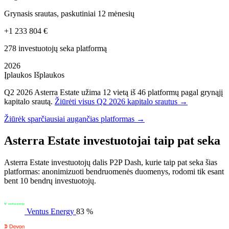
Grynasis srautas, paskutiniai 12 mėnesių
+1 233 804 €
278 investuotojų seka platformą
2026
Įplaukos
Išplaukos
Q2 2026 Asterra Estate užima 12 vietą iš 46 platformų pagal grynąjį
kapitalo srautą.
Žiūrėti visus Q2 2026 kapitalo srautus →
Žiūrėk sparčiausiai augančias platformas →
Asterra Estate investuotojai taip pat seka
Asterra Estate investuotojų dalis P2P Dash, kurie taip pat seka šias
platformas: anonimizuoti bendruomenės duomenys, rodomi tik esant
bent 10 bendrų investuotojų.
Ventus Energy
83 %