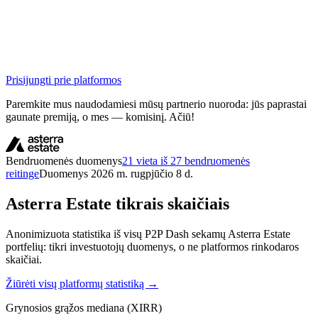
Prisijungti prie platformos
Paremkite mus naudodamiesi mūsų partnerio nuoroda: jūs paprastai
gaunate premiją, o mes — komisinį. Ačiū!
Bendruomenės duomenys
21 vieta iš 27 bendruomenės
reitinge
Duomenys 2026 m. rugpjūčio 8 d.
Asterra Estate tikrais skaičiais
Anonimizuota statistika iš visų P2P Dash sekamų Asterra Estate
portfelių: tikri investuotojų duomenys, o ne platformos rinkodaros
skaičiai.
Žiūrėti visų platformų statistiką →
Grynosios grąžos mediana (XIRR)