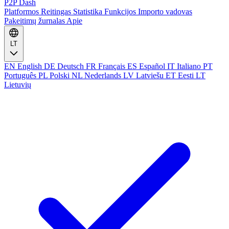
P2P Dash
Platformos
Reitingas
Statistika
Funkcijos
Importo vadovas
Pakeitimų žurnalas
Apie
LT
EN
English
DE
Deutsch
FR
Français
ES
Español
IT
Italiano
PT
Português
PL
Polski
NL
Nederlands
LV
Latviešu
ET
Eesti
LT
Lietuvių