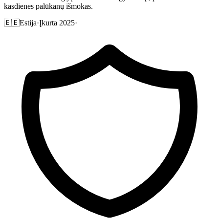
kasdienes palūkanų išmokas.
🇪🇪
Estija
·
Įkurta 2025
·