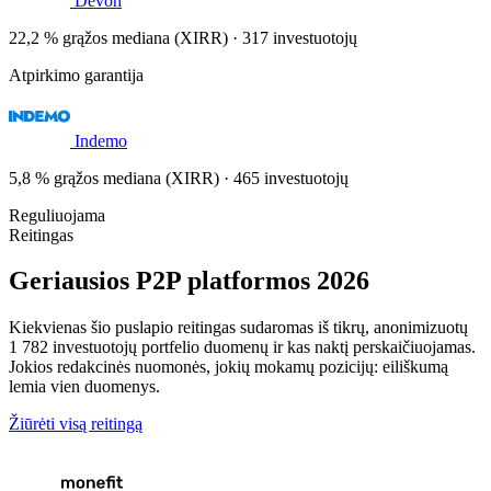
Devon
22,2 % grąžos mediana (XIRR) · 317 investuotojų
Atpirkimo garantija
Indemo
5,8 % grąžos mediana (XIRR) · 465 investuotojų
Reguliuojama
Reitingas
Geriausios P2P platformos 2026
Kiekvienas šio puslapio reitingas sudaromas iš tikrų, anonimizuotų
1 782 investuotojų portfelio duomenų ir kas naktį perskaičiuojamas.
Jokios redakcinės nuomonės, jokių mokamų pozicijų: eiliškumą
lemia vien duomenys.
Žiūrėti visą reitingą