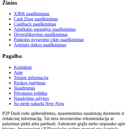
Žinios
XIRR paaiškinimas
Cash Drag paaiškinimas
Cashback paaiškinimas
Atpirkimo garantijos paaiškinimas
Diversifikavimo paaiškinimas
Paskolos gyvavimo ciklo paaiškinimas
Antrinės rinkos paaiškinimas
Pagalba
Kontaktai
Apie
Teisinė informacija
Rizikos įspėjimas
Skaidrumas
Privatumo politika
Naudojimo sąlygos
Su meile sukurta New Now
P2P Dash rodo apibendrintus, nuasmenintus naudotojų duomenis ir
redakcinę informaciją. Tai nėra investavimo rekomendacija ar
patarimas pirkti arba parduoti. Ankstesnė grąža nieko nepasako apie
būsimą. Investuojant į P2P paskolas galima prarasti visą kapitalą.