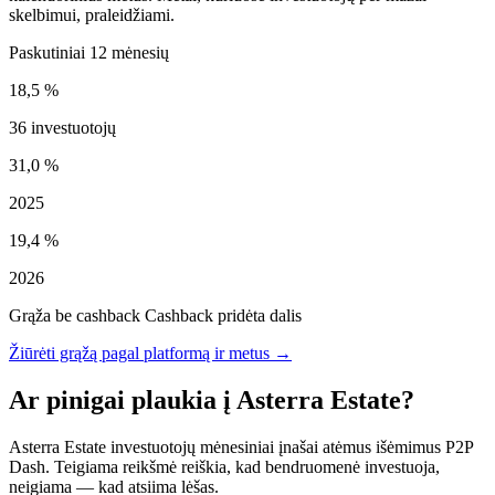
skelbimui, praleidžiami.
Paskutiniai 12 mėnesių
18,5 %
36 investuotojų
31,0 %
2025
19,4 %
2026
Grąža be cashback
Cashback pridėta dalis
Žiūrėti grąžą pagal platformą ir metus →
Ar pinigai plaukia į Asterra Estate?
Asterra Estate investuotojų mėnesiniai įnašai atėmus išėmimus P2P
Dash. Teigiama reikšmė reiškia, kad bendruomenė investuoja,
neigiama — kad atsiima lėšas.