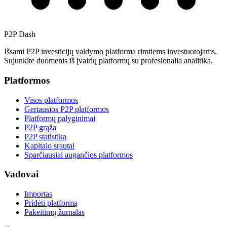
P2P Dash
Išsami P2P investicijų valdymo platforma rimtiems investuotojams.
Sujunkite duomenis iš įvairių platformų su profesionalia analitika.
Platformos
Visos platformos
Geriausios P2P platformos
Platformų palyginimai
P2P grąža
P2P statistika
Kapitalo srautai
Sparčiausiai augančios platformos
Vadovai
Importas
Pridėti platformą
Pakeitimų žurnalas