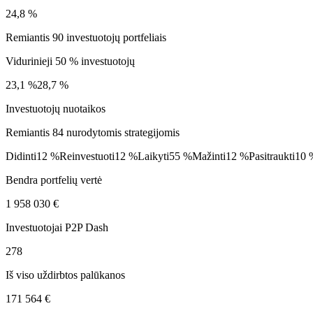
24,8 %
Remiantis 90 investuotojų portfeliais
Vidurinieji 50 % investuotojų
23,1 %
28,7 %
Investuotojų nuotaikos
Remiantis 84 nurodytomis strategijomis
Didinti
12 %
Reinvestuoti
12 %
Laikyti
55 %
Mažinti
12 %
Pasitraukti
10 
Bendra portfelių vertė
1 958 030 €
Investuotojai P2P Dash
278
Iš viso uždirbtos palūkanos
171 564 €