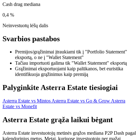
Cash drag mediana
0,4 %
Neinvestuotų lėšų dalis
Svarbios pastabos
Premijos/grąžinimai įtraukiami tik į "Portfolio Statement"
eksportą, o ne į "Wallet Statement"
Tačiau importuoti galima tik "Wallet Statement" eksportą
Grąžinimai eksportuojami kaip palūkanos, bet euristika
identifikuoja grąžinimus kaip premiją
Palyginkite Asterra Estate tiesiogiai
Asterra Estate vs Mintos
Asterra Estate vs Go & Grow
Asterra
Estate vs Monefit
Asterra Estate grąža laikui bėgant
Asterra Estate investuotojų metinės grąžos mediana P2P Dash pagal
kalendorinius metus. Metai, kuriuose investuotojų per mažai