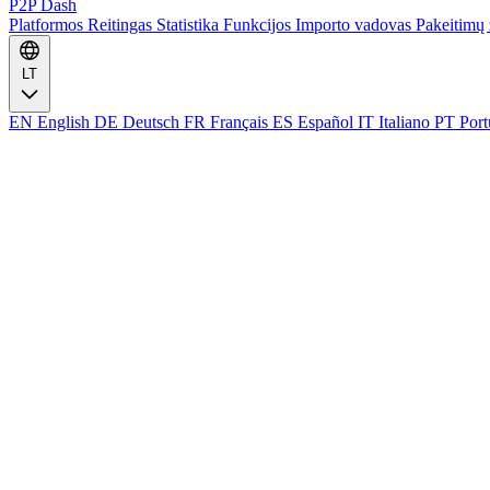
P2P Dash
Platformos
Reitingas
Statistika
Funkcijos
Importo vadovas
Pakeitimų 
LT
EN
English
DE
Deutsch
FR
Français
ES
Español
IT
Italiano
PT
Port