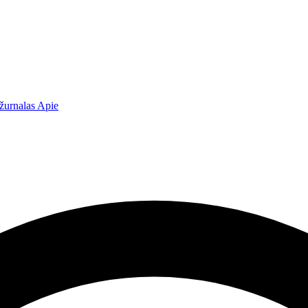
žurnalas
Apie