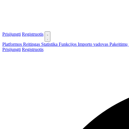
Prisijungti
Registruotis
Platformos
Reitingas
Statistika
Funkcijos
Importo vadovas
Pakeitimų 
Prisijungti
Registruotis