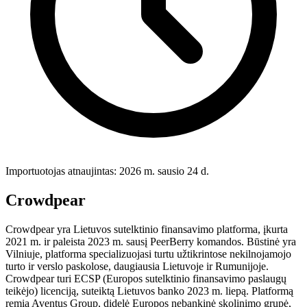
Importuotojas atnaujintas: 2026 m. sausio 24 d.
Crowdpear
Crowdpear yra Lietuvos sutelktinio finansavimo platforma, įkurta
2021 m. ir paleista 2023 m. sausį PeerBerry komandos. Būstinė yra
Vilniuje, platforma specializuojasi turtu užtikrintose nekilnojamojo
turto ir verslo paskolose, daugiausia Lietuvoje ir Rumunijoje.
Crowdpear turi ECSP (Europos sutelktinio finansavimo paslaugų
teikėjo) licenciją, suteiktą Lietuvos banko 2023 m. liepą. Platformą
remia Aventus Group, didelė Europos nebankinė skolinimo grupė,