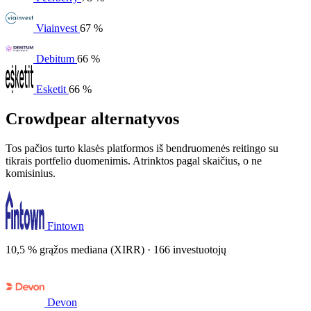
Viainvest
67 %
Debitum
66 %
Esketit
66 %
Crowdpear alternatyvos
Tos pačios turto klasės platformos iš bendruomenės reitingo su
tikrais portfelio duomenimis. Atrinktos pagal skaičius, o ne
komisinius.
Fintown
10,5 % grąžos mediana (XIRR) · 166 investuotojų
Devon