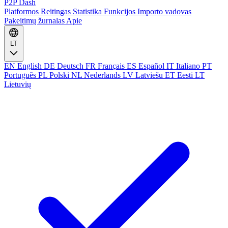
P2P Dash
Platformos
Reitingas
Statistika
Funkcijos
Importo vadovas
Pakeitimų žurnalas
Apie
LT
EN
English
DE
Deutsch
FR
Français
ES
Español
IT
Italiano
PT
Português
PL
Polski
NL
Nederlands
LV
Latviešu
ET
Eesti
LT
Lietuvių