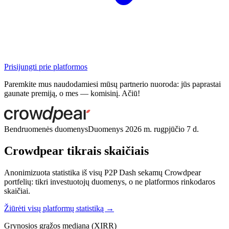
Prisijungti prie platformos
Paremkite mus naudodamiesi mūsų partnerio nuoroda: jūs paprastai
gaunate premiją, o mes — komisinį. Ačiū!
Bendruomenės duomenys
Duomenys 2026 m. rugpjūčio 7 d.
Crowdpear tikrais skaičiais
Anonimizuota statistika iš visų P2P Dash sekamų Crowdpear
portfelių: tikri investuotojų duomenys, o ne platformos rinkodaros
skaičiai.
Žiūrėti visų platformų statistiką →
Grynosios grąžos mediana (XIRR)