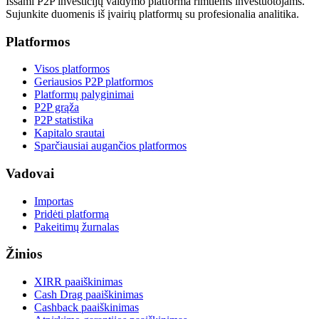
Išsami P2P investicijų valdymo platforma rimtiems investuotojams.
Sujunkite duomenis iš įvairių platformų su profesionalia analitika.
Platformos
Visos platformos
Geriausios P2P platformos
Platformų palyginimai
P2P grąža
P2P statistika
Kapitalo srautai
Sparčiausiai augančios platformos
Vadovai
Importas
Pridėti platformą
Pakeitimų žurnalas
Žinios
XIRR paaiškinimas
Cash Drag paaiškinimas
Cashback paaiškinimas