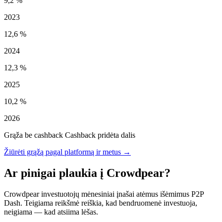
9,2 %
2023
12,6 %
2024
12,3 %
2025
10,2 %
2026
Grąža be cashback
Cashback pridėta dalis
Žiūrėti grąžą pagal platformą ir metus →
Ar pinigai plaukia į Crowdpear?
Crowdpear investuotojų mėnesiniai įnašai atėmus išėmimus P2P
Dash. Teigiama reikšmė reiškia, kad bendruomenė investuoja,
neigiama — kad atsiima lėšas.