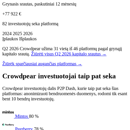
Grynasis srautas, paskutiniai 12 mėnesių
+77 922 €
82 investuotojų seka platformą
2024
2025
2026
Įplaukos
Išplaukos
Q2 2026 Crowdpear užima 31 vietą iš 46 platformų pagal grynąjį
kapitalo srautą.
Žiūrėti visus Q2 2026 kapitalo srautus →
Žiūrėk sparčiausiai augančias platformas →
Crowdpear investuotojai taip pat seka
Crowdpear investuotojų dalis P2P Dash, kurie taip pat seka šias
platformas: anonimizuoti bendruomenės duomenys, rodomi tik esant
bent 10 bendrų investuotojų.
Mintos
80 %
Peerberry
78 %