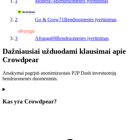
1
Monefit
74
Bendruomenės įvertinimas
2
Go & Grow
71
Bendruomenės įvertinimas
3
Afranga
69
Bendruomenės įvertinimas
Dažniausiai užduodami klausimai apie
Crowdpear
Atsakymai pagrįsti anonimizuotais P2P Dash investuotojų
bendruomenės duomenimis.
Kas yra Crowdpear?