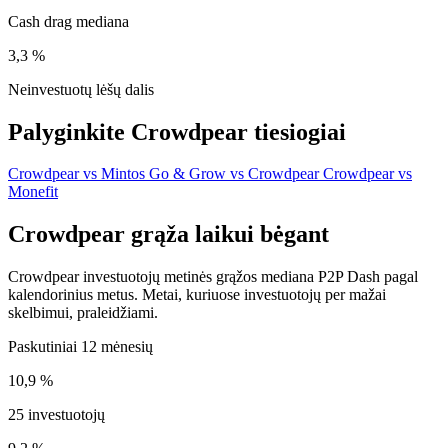
Cash drag mediana
3,3 %
Neinvestuotų lėšų dalis
Palyginkite Crowdpear tiesiogiai
Crowdpear vs Mintos
Go & Grow vs Crowdpear
Crowdpear vs
Monefit
Crowdpear grąža laikui bėgant
Crowdpear investuotojų metinės grąžos mediana P2P Dash pagal
kalendorinius metus. Metai, kuriuose investuotojų per mažai
skelbimui, praleidžiami.
Paskutiniai 12 mėnesių
10,9 %
25 investuotojų