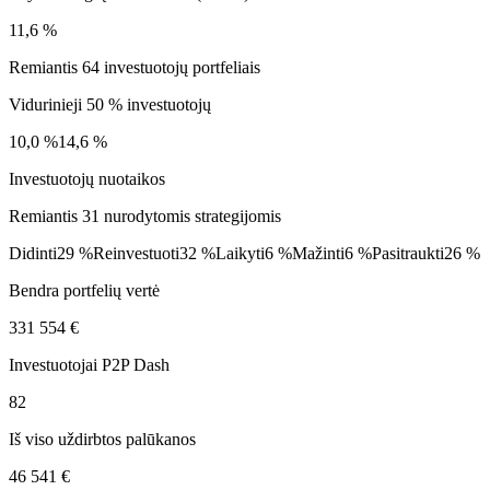
11,6 %
Remiantis 64 investuotojų portfeliais
Vidurinieji 50 % investuotojų
10,0 %
14,6 %
Investuotojų nuotaikos
Remiantis 31 nurodytomis strategijomis
Didinti
29 %
Reinvestuoti
32 %
Laikyti
6 %
Mažinti
6 %
Pasitraukti
26 %
Bendra portfelių vertė
331 554 €
Investuotojai P2P Dash
82
Iš viso uždirbtos palūkanos
46 541 €