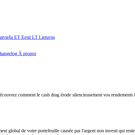
atviešu
ET
Eesti
LT
Lietuvių
hangelog
À propos
. Découvrez comment le cash drag érode silencieusement vos rendements 
ement global de votre portefeuille causée par l'argent non investi qui res