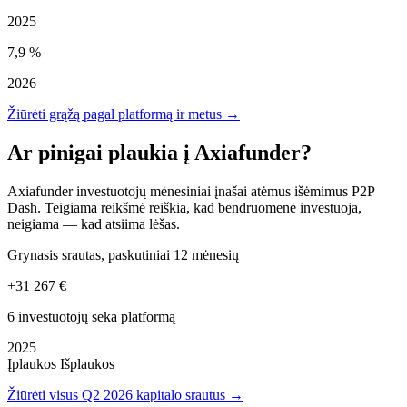
2025
7,9 %
2026
Žiūrėti grąžą pagal platformą ir metus →
Ar pinigai plaukia į Axiafunder?
Axiafunder investuotojų mėnesiniai įnašai atėmus išėmimus P2P
Dash. Teigiama reikšmė reiškia, kad bendruomenė investuoja,
neigiama — kad atsiima lėšas.
Grynasis srautas, paskutiniai 12 mėnesių
+31 267 €
6 investuotojų seka platformą
2025
Įplaukos
Išplaukos
Žiūrėti visus Q2 2026 kapitalo srautus →