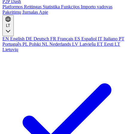
P2P Dash
Platformos
Reitingas
Statistika
Funkcijos
Importo vadovas
Pakeitimų žurnalas
Apie
LT
EN
English
DE
Deutsch
FR
Français
ES
Español
IT
Italiano
PT
Português
PL
Polski
NL
Nederlands
LV
Latviešu
ET
Eesti
LT
Lietuvių