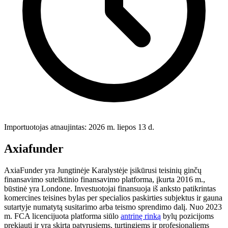
Importuotojas atnaujintas: 2026 m. liepos 13 d.
Axiafunder
AxiaFunder yra Jungtinėje Karalystėje įsikūrusi teisinių ginčų
finansavimo sutelktinio finansavimo platforma, įkurta 2016 m.,
būstinė yra Londone. Investuotojai finansuoja iš anksto patikrintas
komercines teisines bylas per specialios paskirties subjektus ir gauna
sutartyje numatytą susitarimo arba teismo sprendimo dalį. Nuo 2023
m. FCA licencijuota platforma siūlo
antrinę rinką
bylų pozicijoms
prekiauti ir yra skirta patyrusiems, turtingiems ir profesionaliems