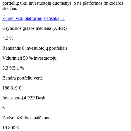
portfelių: tikri investuotojų duomenys, o ne platformos rinkodaros
skaičiai.
Žiūrėti visų platformų statistiką →
Grynosios grąžos mediana (XIRR)
4,5 %
Remiantis 6 investuotojų portfeliais
Vidurinieji 50 % investuotojų
3,3 %
5,1 %
Bendra portfelių vertė
188 819 €
Investuotojai P2P Dash
6
Iš viso uždirbtos palūkanos
19 800 €