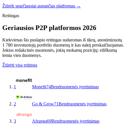
Žiūrėk sparčiausiai augančias platformas →
Reitingas
Geriausios P2P platformos 2026
Kiekvienas šio puslapio reitingas sudaromas iš tikrų, anonimizuotų
1 780 investuotojų portfelio duomenų ir kas naktį perskaičiuojamas.
Jokios redakcinės nuomonės, jokių mokamų pozicijų: eiliškumą
lemia vien duomenys.
Žiūrėti visą reitingą
1
Monefit
74
Bendruomenės įvertinimas
2
Go & Grow
71
Bendruomenės įvertinimas
3
Afranga
69
Bendruomenės įvertinimas