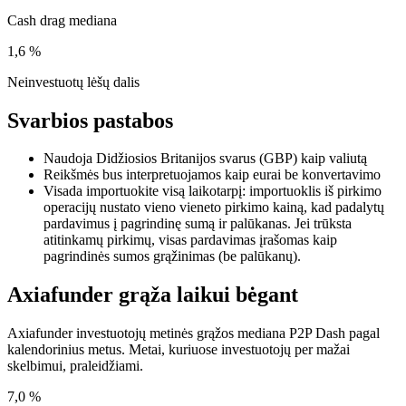
Cash drag mediana
1,6 %
Neinvestuotų lėšų dalis
Svarbios pastabos
Naudoja Didžiosios Britanijos svarus (GBP) kaip valiutą
Reikšmės bus interpretuojamos kaip eurai be konvertavimo
Visada importuokite visą laikotarpį: importuoklis iš pirkimo
operacijų nustato vieno vieneto pirkimo kainą, kad padalytų
pardavimus į pagrindinę sumą ir palūkanas. Jei trūksta
atitinkamų pirkimų, visas pardavimas įrašomas kaip
pagrindinės sumos grąžinimas (be palūkanų).
Axiafunder grąža laikui bėgant
Axiafunder investuotojų metinės grąžos mediana P2P Dash pagal
kalendorinius metus. Metai, kuriuose investuotojų per mažai
skelbimui, praleidžiami.
7,0 %