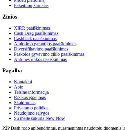
Pridėti platformą
Pakeitimų žurnalas
Žinios
XIRR paaiškinimas
Cash Drag paaiškinimas
Cashback paaiškinimas
Atpirkimo garantijos paaiškinimas
Diversifikavimo paaiškinimas
Paskolos gyvavimo ciklo paaiškinimas
Antrinės rinkos paaiškinimas
Pagalba
Kontaktai
Apie
Teisinė informacija
Rizikos įspėjimas
Skaidrumas
Privatumo politika
Naudojimo sąlygos
Su meile sukurta New Now
P2P Dash rodo apibendrintus, nuasmenintus naudotojų duomenis ir