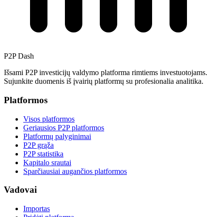
P2P Dash
Išsami P2P investicijų valdymo platforma rimtiems investuotojams.
Sujunkite duomenis iš įvairių platformų su profesionalia analitika.
Platformos
Visos platformos
Geriausios P2P platformos
Platformų palyginimai
P2P grąža
P2P statistika
Kapitalo srautai
Sparčiausiai augančios platformos
Vadovai
Importas