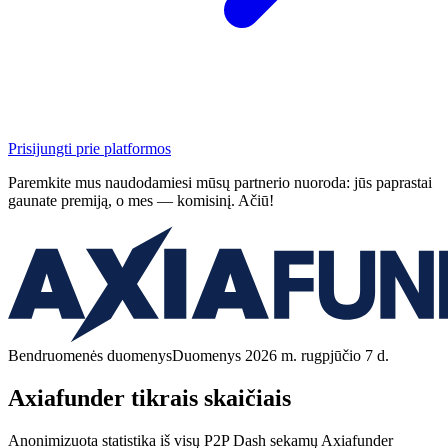
Prisijungti prie platformos
Paremkite mus naudodamiesi mūsų partnerio nuoroda: jūs paprastai
gaunate premiją, o mes — komisinį. Ačiū!
Bendruomenės duomenys
Duomenys 2026 m. rugpjūčio 7 d.
Axiafunder tikrais skaičiais
Anonimizuota statistika iš visų P2P Dash sekamų Axiafunder