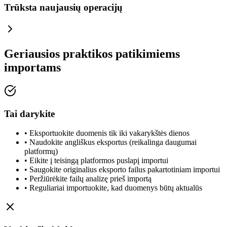
Trūksta naujausių operacijų
Geriausios praktikos patikimiems
importams
Tai darykite
•
Eksportuokite duomenis tik iki vakarykštės dienos
•
Naudokite angliškus eksportus (reikalinga daugumai
platformų)
•
Eikite į teisingą platformos puslapį importui
•
Saugokite originalius eksporto failus pakartotiniam importui
•
Peržiūrėkite failų analizę prieš importą
•
Reguliariai importuokite, kad duomenys būtų aktualūs