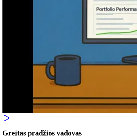
Greitas pradžios vadovas