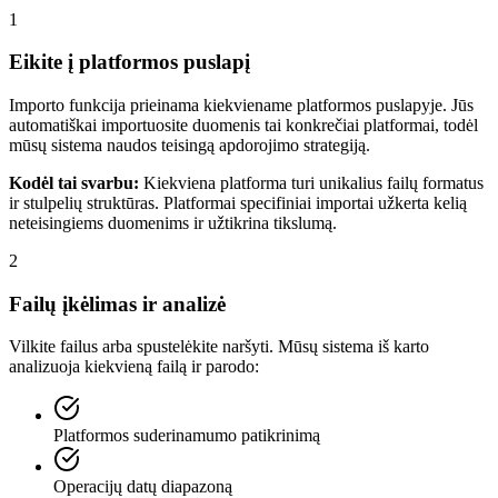
1
Eikite į platformos puslapį
Importo funkcija prieinama kiekviename platformos puslapyje. Jūs
automatiškai importuosite duomenis tai konkrečiai platformai, todėl
mūsų sistema naudos teisingą apdorojimo strategiją.
Kodėl tai svarbu:
Kiekviena platforma turi unikalius failų formatus
ir stulpelių struktūras. Platformai specifiniai importai užkerta kelią
neteisingiems duomenims ir užtikrina tikslumą.
2
Failų įkėlimas ir analizė
Vilkite failus arba spustelėkite naršyti. Mūsų sistema iš karto
analizuoja kiekvieną failą ir parodo:
Platformos suderinamumo patikrinimą
Operacijų datų diapazoną