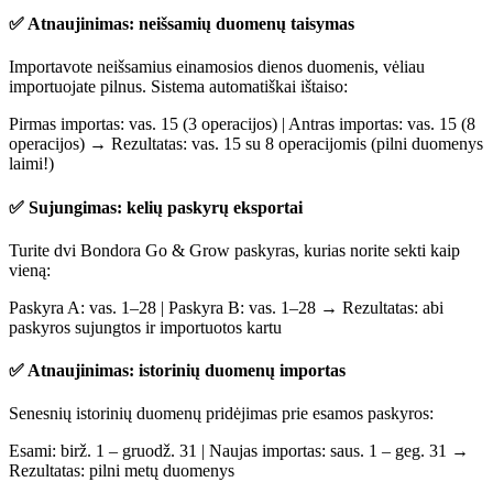
✅ Atnaujinimas: neišsamių duomenų taisymas
Importavote neišsamius einamosios dienos duomenis, vėliau
importuojate pilnus. Sistema automatiškai ištaiso:
Pirmas importas:
vas. 15 (3 operacijos) |
Antras importas:
vas. 15 (8
operacijos) →
Rezultatas:
vas. 15 su 8 operacijomis (pilni duomenys
laimi!)
✅ Sujungimas: kelių paskyrų eksportai
Turite dvi Bondora Go & Grow paskyras, kurias norite sekti kaip
vieną:
Paskyra A:
vas. 1–28 |
Paskyra B:
vas. 1–28 →
Rezultatas:
abi
paskyros sujungtos ir importuotos kartu
✅ Atnaujinimas: istorinių duomenų importas
Senesnių istorinių duomenų pridėjimas prie esamos paskyros:
Esami:
birž. 1 – gruodž. 31 |
Naujas importas:
saus. 1 – geg. 31 →
Rezultatas:
pilni metų duomenys