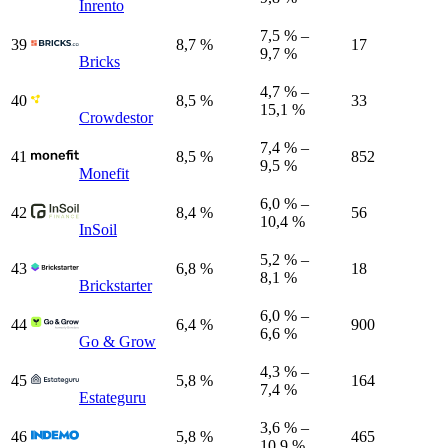
Inrento
7,5 % –
39
8,7 %
17
9,7 %
Bricks
4,7 % –
40
8,5 %
33
15,1 %
Crowdestor
7,4 % –
41
8,5 %
852
9,5 %
Monefit
6,0 % –
42
8,4 %
56
10,4 %
InSoil
5,2 % –
43
6,8 %
18
8,1 %
Brickstarter
6,0 % –
44
6,4 %
900
6,6 %
Go & Grow
4,3 % –
45
5,8 %
164
7,4 %
Estateguru
3,6 % –
46
5,8 %
465
10,9 %