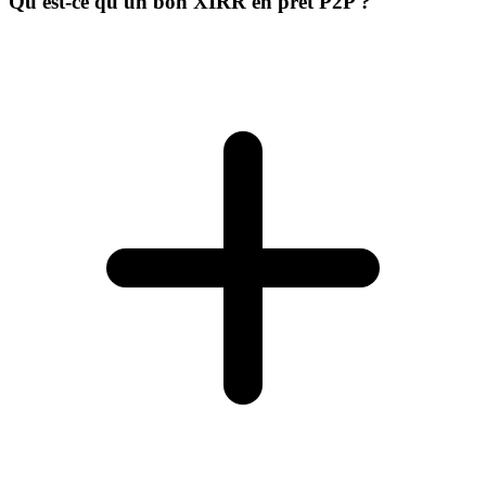
Qu'est-ce qu'un bon XIRR en prêt P2P ?