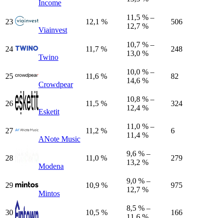
Income
11,5 % –
23
12,1 %
506
12,7 %
Viainvest
10,7 % –
24
11,7 %
248
13,0 %
Twino
10,0 % –
25
11,6 %
82
14,6 %
Crowdpear
10,8 % –
26
11,5 %
324
12,4 %
Esketit
11,0 % –
27
11,2 %
6
11,4 %
ANote Music
9,6 % –
28
11,0 %
279
13,2 %
Modena
9,0 % –
29
10,9 %
975
12,7 %
Mintos
8,5 % –
30
10,5 %
166
11,6 %