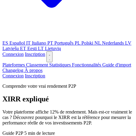
ES
Español
IT
Italiano
PT
Português
PL
Polski
NL
Nederlands
LV
Latviešu
ET
Eesti
LT
Lietuvių
Connexion
Inscription
Plateformes
Classement
Statistiques
Fonctionnalités
Guide d'import
Changelog
À propos
Connexion
Inscription
Comprendre votre vrai rendement P2P
XIRR expliqué
Votre plateforme affiche 12% de rendement. Mais est-ce vraiment le
cas ? Découvrez pourquoi le XIRR est la référence pour mesurer la
performance réelle de vos investissements P2P.
Guide P2P
5 min de lecture