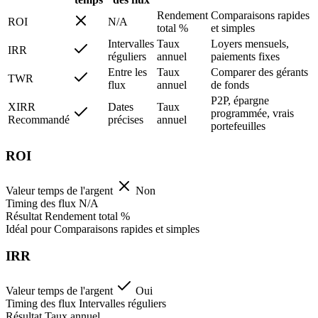
Rendement
Comparaisons rapides
ROI
N/A
total %
et simples
Intervalles
Taux
Loyers mensuels,
IRR
réguliers
annuel
paiements fixes
Entre les
Taux
Comparer des gérants
TWR
flux
annuel
de fonds
P2P, épargne
XIRR
Dates
Taux
programmée, vrais
Recommandé
précises
annuel
portefeuilles
ROI
Valeur temps de l'argent
Non
Timing des flux
N/A
Résultat
Rendement total %
Idéal pour
Comparaisons rapides et simples
IRR
Valeur temps de l'argent
Oui
Timing des flux
Intervalles réguliers
Résultat
Taux annuel