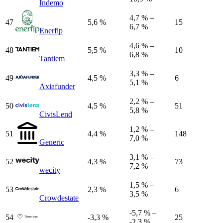
Indemo
4,7 % –
47
5,6 %
15
6,7 %
Enerfip
4,6 % –
48
5,5 %
10
6,8 %
Tantiem
3,3 % –
49
4,5 %
6
5,1 %
Axiafunder
2,2 % –
50
4,5 %
51
5,8 %
CivisLend
1,2 % –
51
4,4 %
148
7,0 %
Generic
3,1 % –
52
4,3 %
73
7,2 %
wecity
1,5 % –
53
2,3 %
6
3,5 %
Crowdestate
-5,7 % –
54
-3,3 %
25
-2,3 %