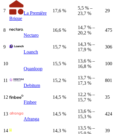
5,5 % –
7
17,6 %
29
La Première
23,7 %
Brique
14,7 % –
8
16,6 %
475
20,2 %
Nectaro
14,3 % –
9
15,7 %
306
17,9 %
Loanch
13,6 % –
10
15,5 %
100
16,8 %
Quanloop
13,7 % –
11
15,2 %
801
17,3 %
Debitum
12,2 % –
12
14,5 %
35
15,7 %
Finbee
13,6 % –
13
14,5 %
424
15,3 %
Afranga
13,5 % –
14
14,3 %
39
15,0 %