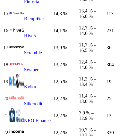
Finforta
13,4 % –
15
14,3 %
113
16,0 %
Bienprêter
12,7 % –
16
14,1 %
231
14,6 %
Hive5
11,7 % –
17
13,9 %
36
16,5 %
Scramble
12,4 % –
18
13,2 %
304
14,0 %
Swaper
11,2 % –
19
12,5 %
19
13,4 %
Kviku
11,4 % –
20
12,2 %
25
13,0 %
Stikcredit
7,0 % –
21
12,2 %
13
12,9 %
NEO Finance
10,7 % –
22
12,2 %
330
13,3 %