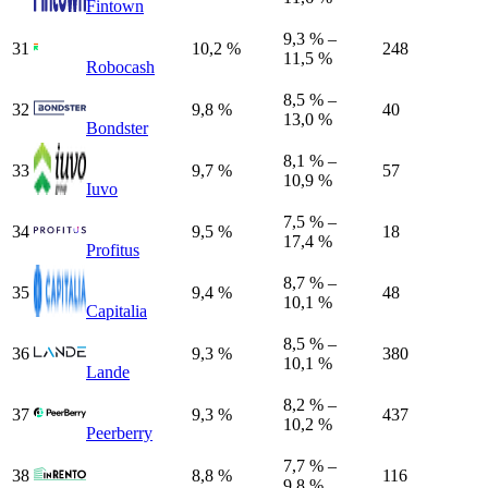
Fintown
9,3 % –
31
10,2 %
248
11,5 %
Robocash
8,5 % –
32
9,8 %
40
13,0 %
Bondster
8,1 % –
33
9,7 %
57
10,9 %
Iuvo
7,5 % –
34
9,5 %
18
17,4 %
Profitus
8,7 % –
35
9,4 %
48
10,1 %
Capitalia
8,5 % –
36
9,3 %
380
10,1 %
Lande
8,2 % –
37
9,3 %
437
10,2 %
Peerberry
7,7 % –
38
8,8 %
116
9,8 %