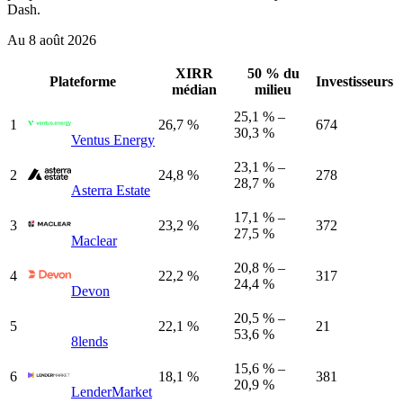
Dash.
Au 8 août 2026
XIRR
50 % du
Plateforme
Investisseurs
médian
milieu
25,1 % –
1
26,7 %
674
30,3 %
Ventus Energy
23,1 % –
2
24,8 %
278
28,7 %
Asterra Estate
17,1 % –
3
23,2 %
372
27,5 %
Maclear
20,8 % –
4
22,2 %
317
24,4 %
Devon
20,5 % –
5
22,1 %
21
53,6 %
8lends
15,6 % –
6
18,1 %
381
20,9 %
LenderMarket