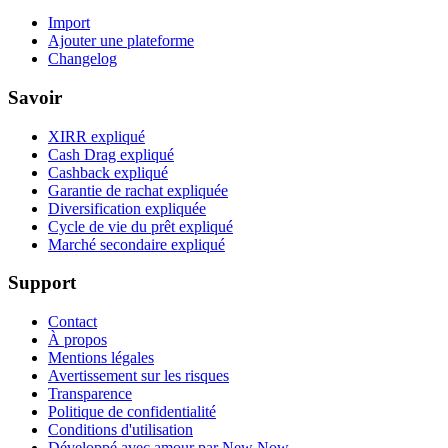
Import
Ajouter une plateforme
Changelog
Savoir
XIRR expliqué
Cash Drag expliqué
Cashback expliqué
Garantie de rachat expliquée
Diversification expliquée
Cycle de vie du prêt expliqué
Marché secondaire expliqué
Support
Contact
À propos
Mentions légales
Avertissement sur les risques
Transparence
Politique de confidentialité
Conditions d'utilisation
Développé avec amour par New Now