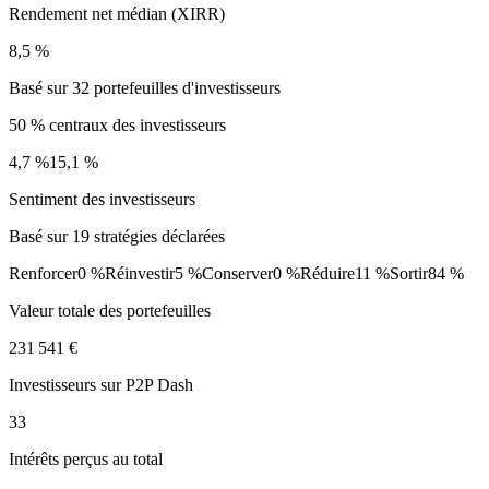
Rendement net médian (XIRR)
8,5 %
Basé sur 32 portefeuilles d'investisseurs
50 % centraux des investisseurs
4,7 %
15,1 %
Sentiment des investisseurs
Basé sur 19 stratégies déclarées
Renforcer
0 %
Réinvestir
5 %
Conserver
0 %
Réduire
11 %
Sortir
84 %
Valeur totale des portefeuilles
231 541 €
Investisseurs sur P2P Dash
33
Intérêts perçus au total