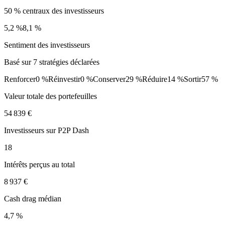
50 % centraux des investisseurs
5,2 %
8,1 %
Sentiment des investisseurs
Basé sur 7 stratégies déclarées
Renforcer
0 %
Réinvestir
0 %
Conserver
29 %
Réduire
14 %
Sortir
57 %
Valeur totale des portefeuilles
54 839 €
Investisseurs sur P2P Dash
18
Intérêts perçus au total
8 937 €
Cash drag médian
4,7 %