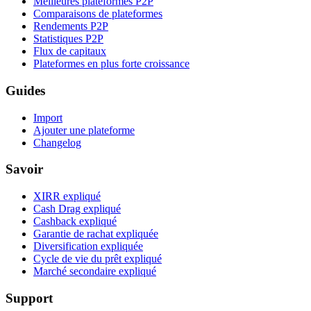
Meilleures plateformes P2P
Comparaisons de plateformes
Rendements P2P
Statistiques P2P
Flux de capitaux
Plateformes en plus forte croissance
Guides
Import
Ajouter une plateforme
Changelog
Savoir
XIRR expliqué
Cash Drag expliqué
Cashback expliqué
Garantie de rachat expliquée
Diversification expliquée
Cycle de vie du prêt expliqué
Marché secondaire expliqué
Support