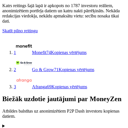
Katrs reitings šajā lapā ir apkopots no 1787 investoru reāliem,
anonimizētiem portfeļa datiem un katru nakti pārrēķināts. Nekāda
redakcijas viedokļa, nekādu apmaksātu vietu: secību nosaka tikai
dati.
Skatīt pilno reitingu
1
Monefit
74
Kopienas vērtējums
2
Go & Grow
71
Kopienas vērtējums
3
Afranga
69
Kopienas vērtējums
Biežāk uzdotie jautājumi par MoneyZen
Atbildes balstītas uz anonimizētiem P2P Dash investoru kopienas
datiem.