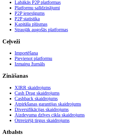
Labākās P2P platformas
Platformu salīdzinājumi
P2P ienesīgums
P2P statistika
Kapitāla plūsmas
Straujāk augošās platformas
Ceļveži
Importēšana
Pievienot platformu
Izmaiņu žurnāls
Zināšanas
XIRR skaidrojums
Cash Drag skaidrojums
Cashback skaidrojums
Atpirkšanas garantijas skaidrojums
Diversifikācijas skaidrojums
Aizdevuma dzīves cikla skaidrojums
Otrreizējā tirgus skaidrojums
Atbalsts