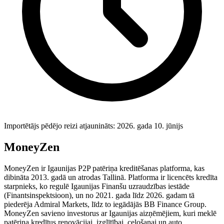
Importētājs pēdējo reizi atjaunināts: 2026. gada 10. jūnijs
MoneyZen
MoneyZen ir Igaunijas P2P patēriņa kreditēšanas platforma, kas
dibināta 2013. gadā un atrodas Tallinā. Platforma ir licencēts kredīta
starpnieks, ko regulē Igaunijas Finanšu uzraudzības iestāde
(Finantsinspektsioon), un no 2021. gada līdz 2026. gadam tā
piederēja Admiral Markets, līdz to iegādājās BB Finance Group.
MoneyZen savieno investorus ar Igaunijas aizņēmējiem, kuri meklē
patēriņa kredītus renovācijai, izglītībai, ceļošanai un auto