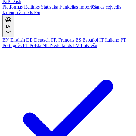
P2P Dash
Platformas
Reitings
Statistika
Funkcijas
Importēšanas ceļvedis
Izmaiņu žurnāls
Par
LV
EN
English
DE
Deutsch
FR
Français
ES
Español
IT
Italiano
PT
Português
PL
Polski
NL
Nederlands
LV
Latviešu