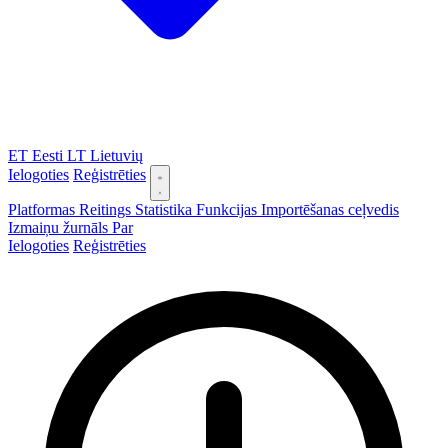
ET
Eesti
LT
Lietuvių
Ielogoties
Reģistrēties
Platformas
Reitings
Statistika
Funkcijas
Importēšanas ceļvedis
Izmaiņu žurnāls
Par
Ielogoties
Reģistrēties