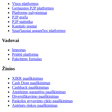
Visos platformos
Geriausios P2P platformos
Platformų palyginimai
P2P grąža
P2P statistika
Kapitalo srautai
Sparčiausiai augančios platformos
Vadovai
Importas
Pridėti platformą
Pakeitimų žurnalas
Žinios
XIRR paaiškinimas
Cash Drag paaiškinimas
Cashback paaiškinimas
Atpirkimo garantijos paaiškinimas
Diversifikavimo paaiškinimas
Paskolos gyvavimo ciklo paaiškinimas
Antrinės rinkos paaiškinimas