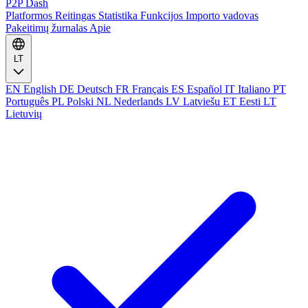
P2P Dash
Platformos
Reitingas
Statistika
Funkcijos
Importo vadovas
Pakeitimų žurnalas
Apie
LT
EN
English
DE
Deutsch
FR
Français
ES
Español
IT
Italiano
PT
Português
PL
Polski
NL
Nederlands
LV
Latviešu
ET
Eesti
LT
Lietuvių