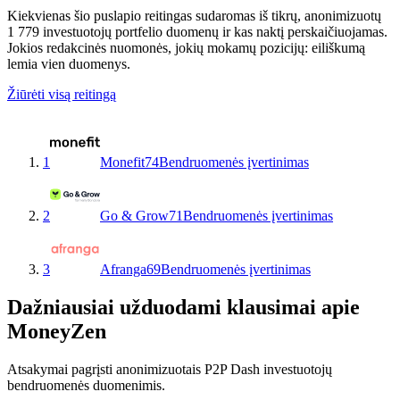
Kiekvienas šio puslapio reitingas sudaromas iš tikrų, anonimizuotų
1 779 investuotojų portfelio duomenų ir kas naktį perskaičiuojamas.
Jokios redakcinės nuomonės, jokių mokamų pozicijų: eiliškumą
lemia vien duomenys.
Žiūrėti visą reitingą
1
Monefit
74
Bendruomenės įvertinimas
2
Go & Grow
71
Bendruomenės įvertinimas
3
Afranga
69
Bendruomenės įvertinimas
Dažniausiai užduodami klausimai apie
MoneyZen
Atsakymai pagrįsti anonimizuotais P2P Dash investuotojų
bendruomenės duomenimis.