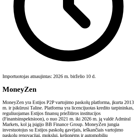
Importuotojas atnaujintas: 2026 m. birželio 10 d.
MoneyZen
MoneyZen yra Estijos P2P vartojimo paskolų platforma, įkurta 2013
m. ir įsikūrusi Taline. Platforma yra licencijuotas kredito tarpininkas,
reguliuojamas Estijos finansų priežiūros institucijos
(Finantsinspektsioon), o nuo 2021 m. iki 2026 m. ją valdė Admiral
Markets, kol ją įsigijo BB Finance Group. MoneyZen jungia
investuotojus su Estijos paskolų gavėjais, ieškančiais vartojimo
paskolų renovacijai, mokslui, kelionėms ir automobilių