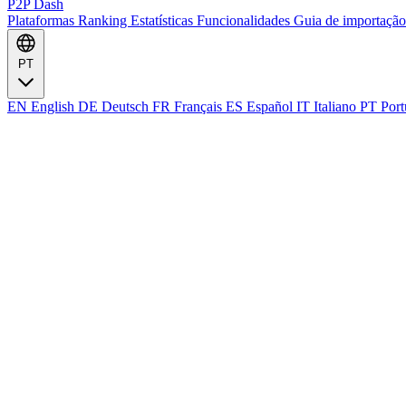
P2P Dash
Plataformas
Ranking
Estatísticas
Funcionalidades
Guia de importaçã
PT
EN
English
DE
Deutsch
FR
Français
ES
Español
IT
Italiano
PT
Port