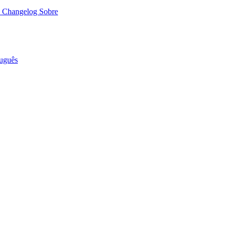
o
Changelog
Sobre
uguês