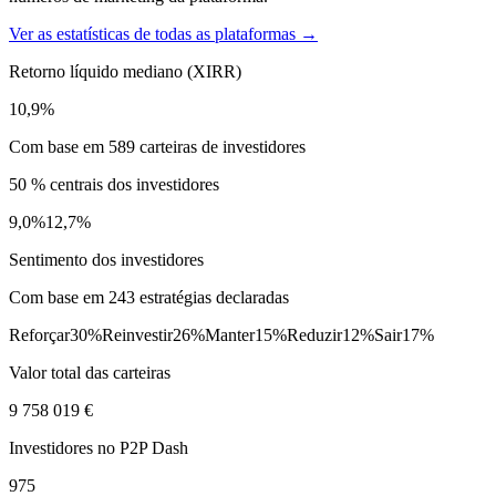
Ver as estatísticas de todas as plataformas →
Retorno líquido mediano (XIRR)
10,9%
Com base em 589 carteiras de investidores
50 % centrais dos investidores
9,0%
12,7%
Sentimento dos investidores
Com base em 243 estratégias declaradas
Reforçar
30%
Reinvestir
26%
Manter
15%
Reduzir
12%
Sair
17%
Valor total das carteiras
9 758 019 €
Investidores no P2P Dash
975