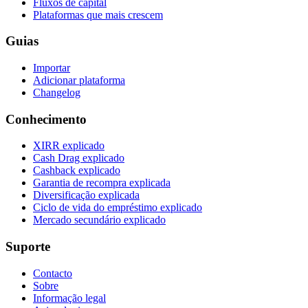
Fluxos de capital
Plataformas que mais crescem
Guias
Importar
Adicionar plataforma
Changelog
Conhecimento
XIRR explicado
Cash Drag explicado
Cashback explicado
Garantia de recompra explicada
Diversificação explicada
Ciclo de vida do empréstimo explicado
Mercado secundário explicado
Suporte
Contacto
Sobre
Informação legal