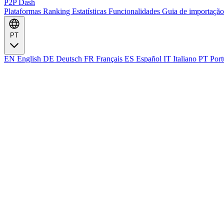
P2P Dash
Plataformas
Ranking
Estatísticas
Funcionalidades
Guia de importaçã
PT
EN
English
DE
Deutsch
FR
Français
ES
Español
IT
Italiano
PT
Port