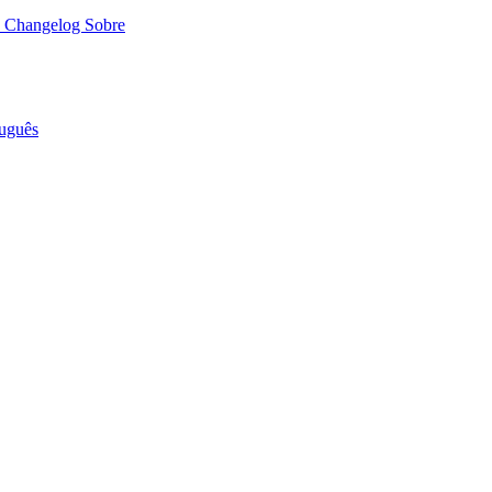
o
Changelog
Sobre
uguês