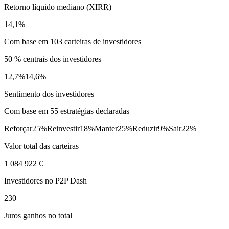
Retorno líquido mediano (XIRR)
14,1%
Com base em 103 carteiras de investidores
50 % centrais dos investidores
12,7%
14,6%
Sentimento dos investidores
Com base em 55 estratégias declaradas
Reforçar
25%
Reinvestir
18%
Manter
25%
Reduzir
9%
Sair
22%
Valor total das carteiras
1 084 922 €
Investidores no P2P Dash
230
Juros ganhos no total