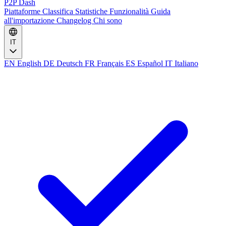
P2P Dash
Piattaforme
Classifica
Statistiche
Funzionalità
Guida
all'importazione
Changelog
Chi sono
IT
EN
English
DE
Deutsch
FR
Français
ES
Español
IT
Italiano