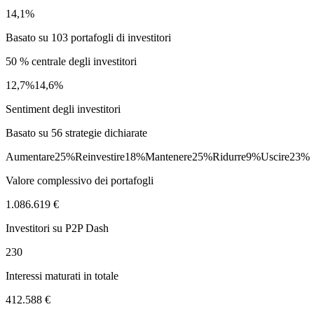
14,1%
Basato su 103 portafogli di investitori
50 % centrale degli investitori
12,7%
14,6%
Sentiment degli investitori
Basato su 56 strategie dichiarate
Aumentare
25%
Reinvestire
18%
Mantenere
25%
Ridurre
9%
Uscire
23%
Valore complessivo dei portafogli
1.086.619 €
Investitori su P2P Dash
230
Interessi maturati in totale
412.588 €