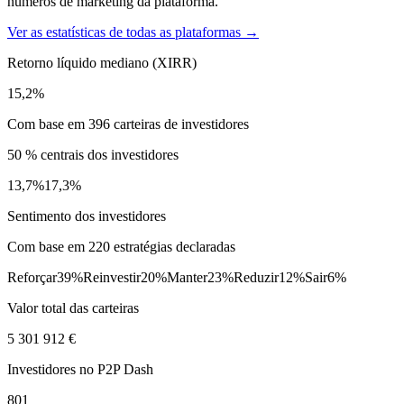
números de marketing da plataforma.
Ver as estatísticas de todas as plataformas →
Retorno líquido mediano (XIRR)
15,2%
Com base em 396 carteiras de investidores
50 % centrais dos investidores
13,7%
17,3%
Sentimento dos investidores
Com base em 220 estratégias declaradas
Reforçar
39%
Reinvestir
20%
Manter
23%
Reduzir
12%
Sair
6%
Valor total das carteiras
5 301 912 €
Investidores no P2P Dash
801