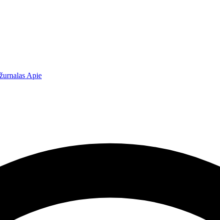
žurnalas
Apie