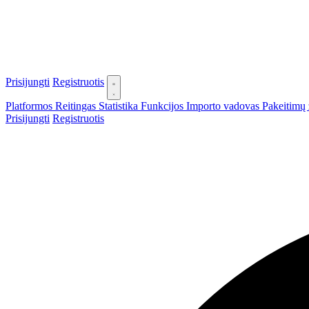
Prisijungti
Registruotis
Platformos
Reitingas
Statistika
Funkcijos
Importo vadovas
Pakeitimų 
Prisijungti
Registruotis