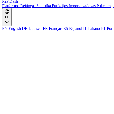
P2P Dash
Platformos
Reitingas
Statistika
Funkcijos
Importo vadovas
Pakeitimų 
LT
EN
English
DE
Deutsch
FR
Français
ES
Español
IT
Italiano
PT
Port