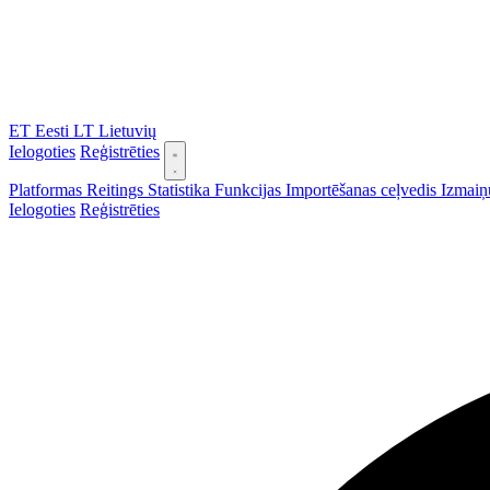
ET
Eesti
LT
Lietuvių
Ielogoties
Reģistrēties
Platformas
Reitings
Statistika
Funkcijas
Importēšanas ceļvedis
Izmaiņ
Ielogoties
Reģistrēties