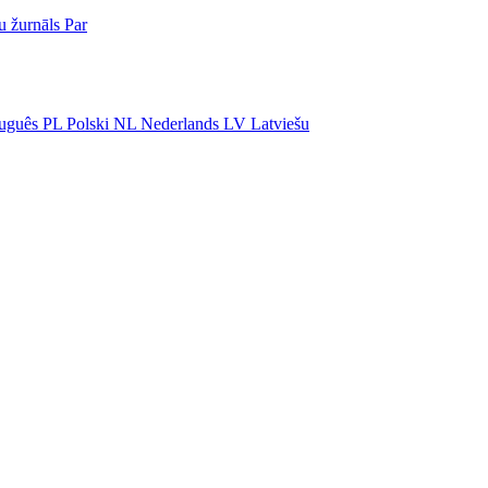
u žurnāls
Par
uguês
PL
Polski
NL
Nederlands
LV
Latviešu