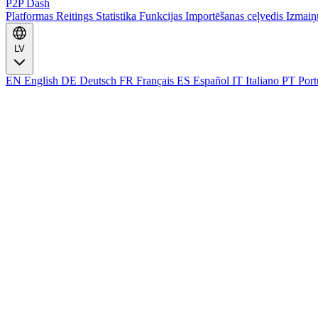
P2P Dash
Platformas
Reitings
Statistika
Funkcijas
Importēšanas ceļvedis
Izmaiņ
LV
EN
English
DE
Deutsch
FR
Français
ES
Español
IT
Italiano
PT
Port