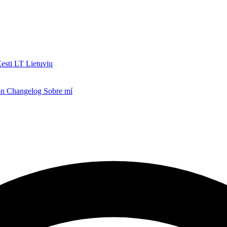
esti
LT
Lietuvių
ón
Changelog
Sobre mí