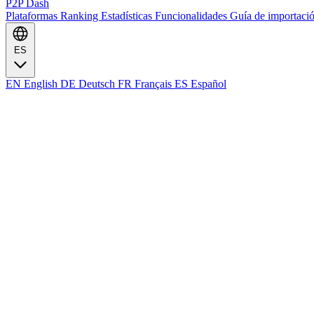
P2P Dash
Plataformas
Ranking
Estadísticas
Funcionalidades
Guía de importaci
ES
EN
English
DE
Deutsch
FR
Français
ES
Español