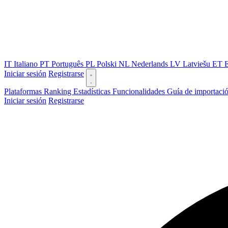
IT
Italiano
PT
Português
PL
Polski
NL
Nederlands
LV
Latviešu
ET
E
Iniciar sesión
Registrarse
Plataformas
Ranking
Estadísticas
Funcionalidades
Guía de importaci
Iniciar sesión
Registrarse